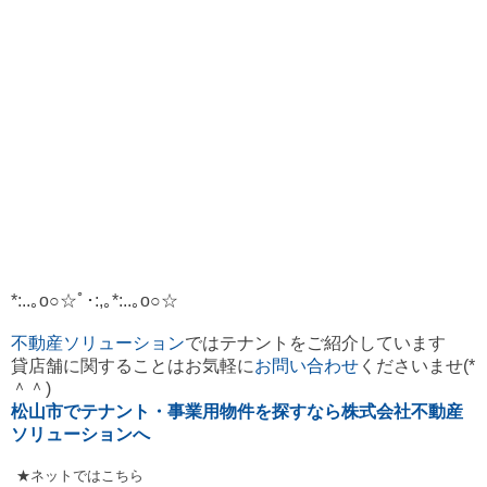
*:..｡o○☆ﾟ･:,｡*:..｡o○☆
不動産ソリューション
ではテナント
をご紹介しています
貸店舗に関することはお気軽に
お問い合わせ
くださいませ(*
＾＾)
松山市でテナント・事業用物件を探すなら株式会社不動産
ソリューションへ
★ネットではこちら