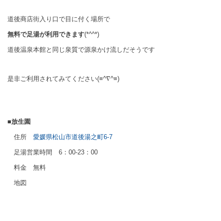
道後商店街入り口で目に付く場所で
無料で足湯が利用できます
(*^^*)
道後温泉本館と同じ泉質で源泉かけ流しだそうです
是非ご利用されてみてください(≡^∇^≡)
■放生園
住所
愛媛県松山市道後湯之町
6-7
足湯営業時間
6
：
00-23
：
00
料金 無料
地図