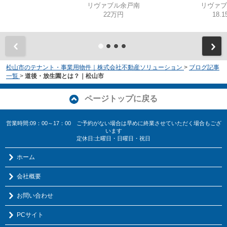
リヴァブル余戸南
リヴァブ
22万円
18.
松山市のテナント・事業用物件｜株式会社不動産ソリューション
>
ブログ記事
一覧
>
道後・放生園とは？｜松山市
ページトップに戻る
営業時間:09：00～17：00 ご予約がない場合は早めに終業させていただく場合もござ
います
定休日:土曜日・日曜日・祝日
ホーム
会社概要
お問い合わせ
PCサイト