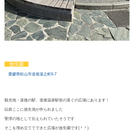
放生園
愛媛県松山市道後湯之町
6-7
観光地・道後の駅、道後温泉駅前の直ぐの広場にあります！
以前ここに放生池が作られました
聖淨の地として伝えられていたそうです
そこを埋め立ててできた広場が放生園です(＾＾)