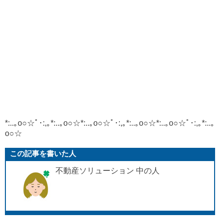
*:..｡o○☆ﾟ･:,｡*:..｡o○☆*:..｡o○☆ﾟ･:,｡*:..｡o○☆*:..｡o○☆ﾟ･:,｡*:..｡
o○☆
この記事を書いた人
不動産ソリューション 中の人