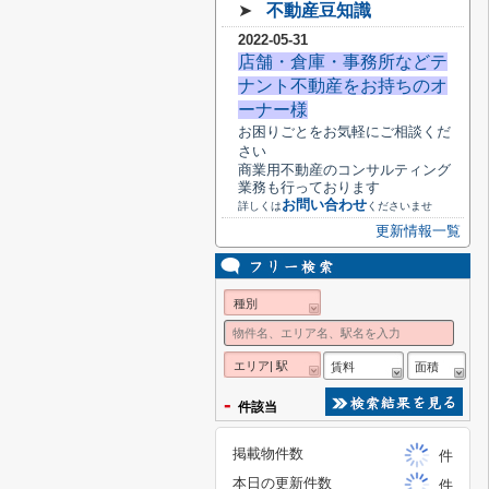
➤
不動産豆知識
2022-05-31
店舗・倉庫・事務所などテ
ナント不動産をお持ちのオ
ーナー様
お困りごとをお気軽にご相談くだ
さい
商業用不動産のコンサルティング
業務も行っております
お問い合わせ
詳しくは
くださいませ
更新情報一覧
種別
エリア| 駅
賃料
面積
-
件該当
掲載物件数
件
本日の更新件数
件