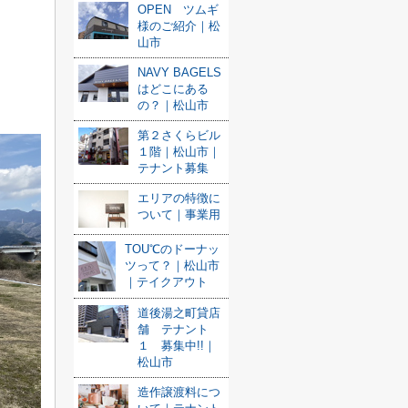
OPEN ツムギ
様のご紹介｜松
山市
NAVY BAGELS
はどこにある
の？｜松山市
第２さくらビル
１階｜松山市｜
テナント募集
エリアの特徴に
ついて｜事業用
TOU℃のドーナッ
ツって？｜松山市
｜テイクアウト
道後湯之町貸店
舗 テナント
１ 募集中!!｜
松山市
造作譲渡料につ