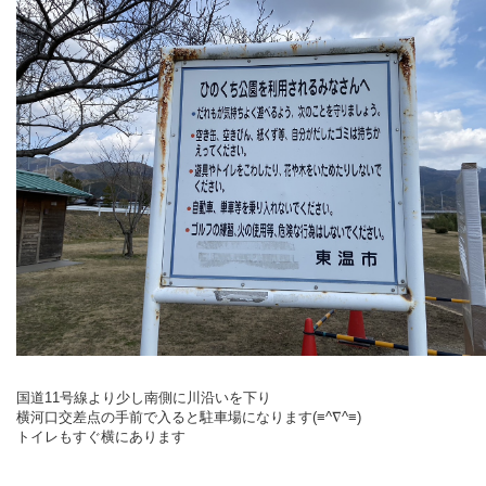
国道11号線より少し南側に川沿いを下り
横河口交差点の手前で入ると駐車場になります(≡^∇^≡)
トイレもすぐ横にあります