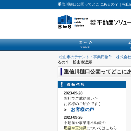
重信川樋口公園ってどこにあるの？｜松山
松山市のテナント・事業用物件｜株式会
るの？｜松山市近郊
重信川樋口公園ってどこに
2023-09-28
弊社でご成約頂いた
お客様の
ご紹介です:)
お客様の声
➤
2023-09-26
不動産や事業用不動産の
用語や豆知識
についてはこちら