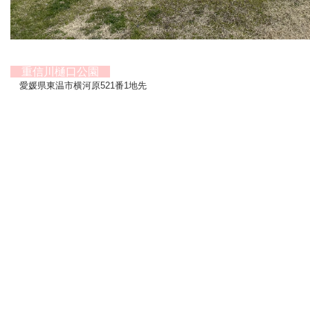
重信川樋口公園
愛媛県東温市横河原521番1地先