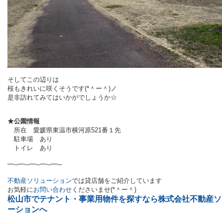
そしてこの辺りは
桜もきれいに咲くそうです(*＾ー＾)ノ
是非訪れてみてはいかがでしょうか☆
★公園情報
所在 愛媛県東温市横河原521番１先
駐車場 あり
トイレ あり
━─━─━─━─━─
不動産ソリューション
では
貸店舗をご紹介しています
お気軽に
お問い合わせ
くださいませ(*＾ー＾)
松山市でテナント・事業用物件を探すなら株式会社不動産ソ
ーションへ