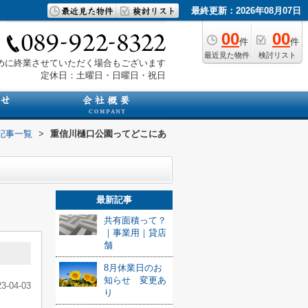
最終更新：2026年08月07日
00
00
件
件
最近見た物件
検討リスト
は早めに終業させていただく場合もございます
定休日：土曜日・日曜日・祝日
記事一覧
>
重信川樋口公園ってどこにあ
最新記事
共有面積って？
｜事業用｜貸店
舗
8月休業日のお
知らせ 変更あ
23-04-03
り