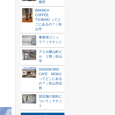
務所
BRANCH
COFFEE
TSUBAKI ってど
こにあるの？｜松
山市
事業用ゴミっ
て？｜テナント
アスカ勝山町ビ
ル １階｜松山
市
DAIDOKORO
CAFE MOKU
ってどこにある
の？｜松山市近
郊
貸店舗の契約に
ついて｜テナン
ト