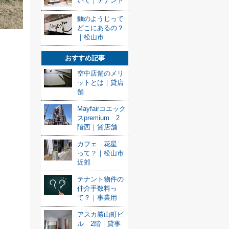
いて｜テナント
麵のようじって
どこにあるの？
｜松山市
おすすめ記事
空中店舗のメリ
ットとは｜貸店
舗
Mayfairコエック
スpremium 2
階西｜貸店舗
カフェ 花星
って？｜松山市
近郊
テナント物件の
仲介手数料っ
て？｜事業用
アスカ勝山町ビ
ル 2階｜貸事