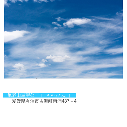
亀老山展望公
［ きろうさん ］
愛媛県今治市吉海町南浦487－4