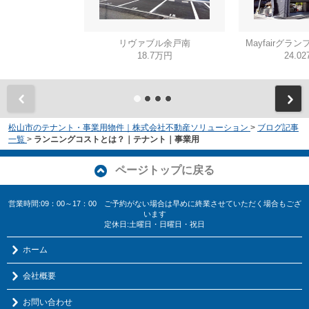
リヴァブル余戸南
Mayfairグラン
18.7万円
24.0
松山市のテナント・事業用物件｜株式会社不動産ソリューション
>
ブログ記事
一覧
>
ランニングコストとは？｜テナント｜事業用
ページトップに戻る
営業時間:09：00～17：00 ご予約がない場合は早めに終業させていただく場合もござ
います
定休日:土曜日・日曜日・祝日
ホーム
会社概要
お問い合わせ