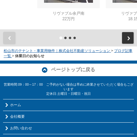
リヴァブル余戸南
リヴァブ
22万円
18.
松山市のテナント・事業用物件｜株式会社不動産ソリューション
>
ブログ記事
一覧
>
休業日のお知らせ
ページトップに戻る
営業時間:09：00～17：00 ご予約がない場合は早めに終業させていただく場合もござ
います
定休日:土曜日・日曜日・祝日
ホーム
会社概要
お問い合わせ