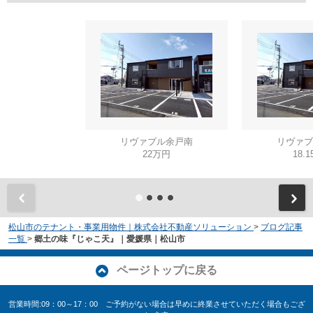
リヴァブル余戸南
リヴァブ
22万円
18.
松山市のテナント・事業用物件｜株式会社不動産ソリューション
>
ブログ記事
一覧
>
郷土の味『じゃこ天』｜愛媛県｜松山市
ページトップに戻る
営業時間:09：00～17：00 ご予約がない場合は早めに終業させていただく場合もござ