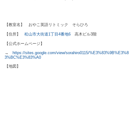
【教室名】 おやこ英語リトミック そらひろ
【住所】
松山市大街道1丁目4番地6
高木ビル3階
【公式ホームページ】
→
https://sites.google.com/view/sorahiro0115/%E3%83%9B%E3%8
3%BC%E3%83%A0
【地図】