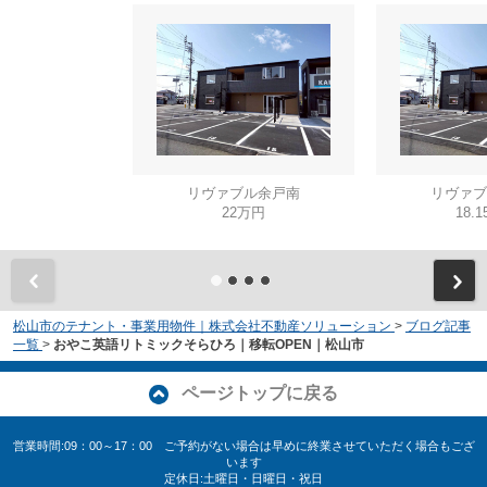
リヴァブル余戸南
リヴァブ
22万円
18.
松山市のテナント・事業用物件｜株式会社不動産ソリューション
>
ブログ記事
一覧
>
おやこ英語リトミックそらひろ｜移転OPEN｜松山市
ページトップに戻る
営業時間:09：00～17：00 ご予約がない場合は早めに終業させていただく場合もござ
います
定休日:土曜日・日曜日・祝日