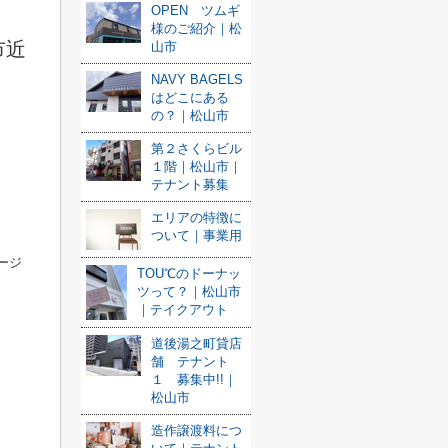
OPEN ツムギ
様のご紹介｜松
市近
山市
NAVY BAGELS
はどこにある
の？｜松山市
第２さくらビル
１階｜松山市｜
テナント募集
エリアの特徴に
ついて｜事業用
ージ
TOU℃のドーナッ
ツって？｜松山市
｜テイクアウト
道後湯之町貸店
舗 テナント
１ 募集中!!｜
松山市
造作譲渡料につ