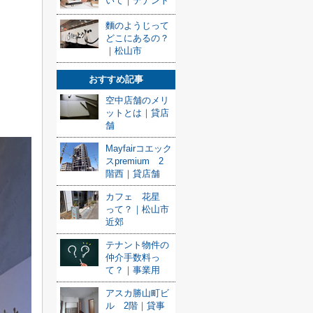
いて｜テナント
麵のようじって
どこにあるの？
｜松山市
おすすめ記事
空中店舗のメリ
ットとは｜貸店
舗
Mayfairコエック
スpremium 2
階西｜貸店舗
カフェ 花星
って？｜松山市
近郊
テナント物件の
仲介手数料っ
て？｜事業用
アスカ勝山町ビ
ル 2階｜貸事