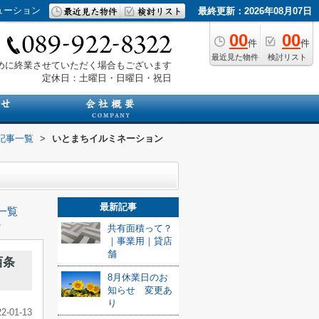
ューション
最終更新：2026年08月07日
00
00
件
件
最近見た物件
検討リスト
は早めに終業させていただく場合もございます
定休日：土曜日・日曜日・祝日
記事一覧
>
いとまちイルミネーション
最新記事
一覧
≫
共有面積って？
｜事業用｜貸店
舗
西条
8月休業日のお
知らせ 変更あ
り
22-01-13