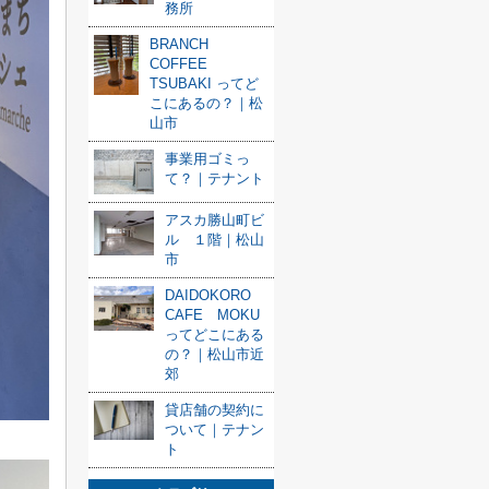
務所
BRANCH
COFFEE
TSUBAKI ってど
こにあるの？｜松
山市
事業用ゴミっ
て？｜テナント
アスカ勝山町ビ
ル １階｜松山
市
DAIDOKORO
CAFE MOKU
ってどこにある
の？｜松山市近
郊
貸店舗の契約に
ついて｜テナン
ト