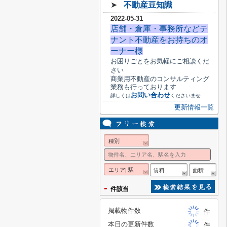
➤
不動産豆知識
2022-05-31
店舗・倉庫・事務所などテ
ナント不動産をお持ちのオ
ーナー様
お困りごとをお気軽にご相談くだ
さい
商業用不動産のコンサルティング
業務も行っております
お問い合わせ
詳しくは
くださいませ
更新情報一覧
種別
エリア| 駅
賃料
面積
-
件該当
掲載物件数
件
本日の更新件数
件