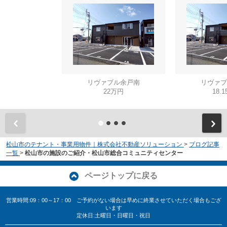
リヴァブル余戸南
リヴァブ
22万円
18.
松山市のテナント・事業用物件｜株式会社不動産ソリューション
>
ブログ記事
一覧
>
松山市の施設のご紹介・松山市総合コミュニティセンター
ページトップに戻る
営業時間:09：00～17：00 ご予約がない場合は早めに終業させていただく場合もござ
います
定休日:土曜日・日曜日・祝日