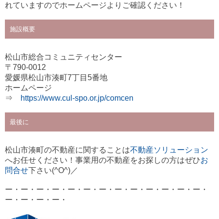
れていますのでホームページよりご確認ください！
施設概要
松山市総合コミュニティセンター
〒790-0012
愛媛県松山市湊町7丁目5番地
ホームページ
⇒
https://www.cul-spo.or.jp/comcen
最後に
松山市湊町の不動産に関することは
不動産ソリューション
へお任せください！
事業用の不動産をお探しの方はぜひ
お
問合せ
下さい(^O^)／
ー・ー・ー・
ー・ー・ー・
ー・ー・ー・
ー・ー・ー・
ー・
ー・ー・
ー・ー・