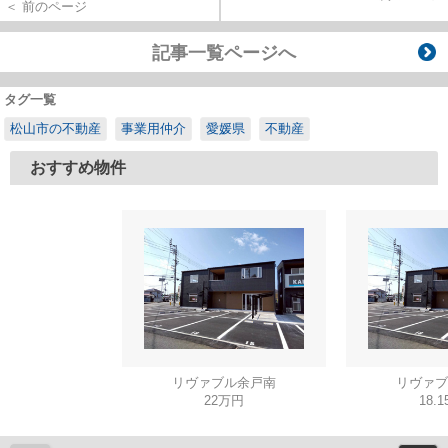
＜ 前のページ
記事一覧ページへ
タグ一覧
松山市の不動産
事業用仲介
愛媛県
不動産
おすすめ物件
リヴァブル余戸南
リヴァブ
22万円
18.