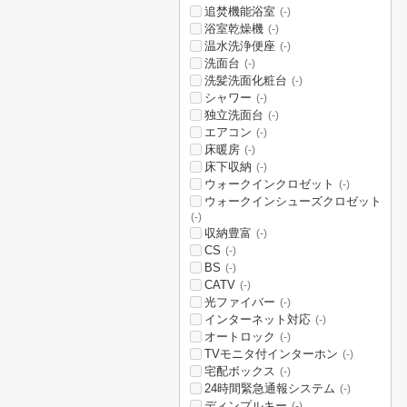
追焚機能浴室
(-)
浴室乾燥機
(-)
温水洗浄便座
(-)
洗面台
(-)
洗髪洗面化粧台
(-)
シャワー
(-)
独立洗面台
(-)
エアコン
(-)
床暖房
(-)
床下収納
(-)
ウォークインクロゼット
(-)
ウォークインシューズクロゼット
(-)
収納豊富
(-)
CS
(-)
BS
(-)
CATV
(-)
光ファイバー
(-)
インターネット対応
(-)
オートロック
(-)
TVモニタ付インターホン
(-)
宅配ボックス
(-)
24時間緊急通報システム
(-)
ディンプルキー
(-)