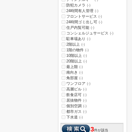
防犯カメラ
(-)
24時間有人管理
(-)
フロントサービス
(-)
24時間ゴミ出し可
(-)
住戸内覧可能
(-)
コンシェルジュサービス
(-)
駐車場あり
(-)
2階以上
(-)
1階の物件
(-)
10階以上
(-)
20階以上
(-)
最上階
(-)
南向き
(-)
角部屋
(-)
ワンフロア
(-)
高層ビル
(-)
飲食店可
(-)
居抜物件
(-)
個別空調
(-)
都市ガス
(-)
下水道
(-)
3
件が該当