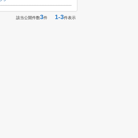
3
1-3
該当公開件数
件
件表示