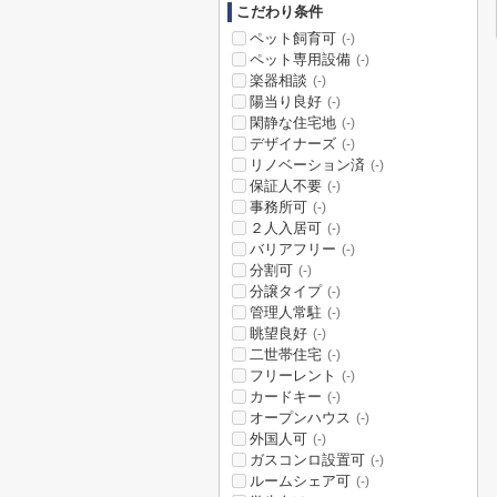
こだわり条件
ペット飼育可
(-)
ペット専用設備
(-)
楽器相談
(-)
陽当り良好
(-)
閑静な住宅地
(-)
デザイナーズ
(-)
リノベーション済
(-)
保証人不要
(-)
事務所可
(-)
２人入居可
(-)
バリアフリー
(-)
分割可
(-)
分譲タイプ
(-)
管理人常駐
(-)
眺望良好
(-)
二世帯住宅
(-)
フリーレント
(-)
カードキー
(-)
オープンハウス
(-)
外国人可
(-)
ガスコンロ設置可
(-)
ルームシェア可
(-)