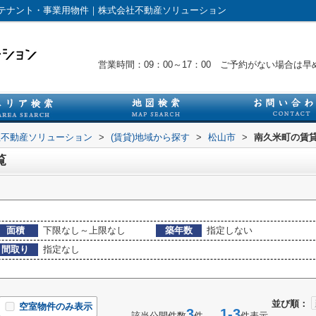
テナント・事業用物件｜株式会社不動産ソリューション
営業時間：09：00～17：00 ご予約がない場合
社不動産ソリューション
>
(賃貸)地域から探す
>
松山市
>
南久米町の賃
覧
面積
下限なし～上限なし
築年数
指定しない
間取り
指定なし
並び順：
空室物件のみ表示
3
1-3
該当公開件数
件
件表示