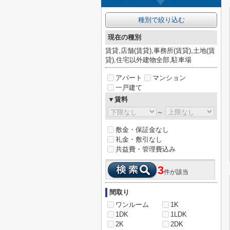
種別で絞り込む
現在の種別
賃貸,店舗(賃貸),事務所(賃貸),土地(賃
貸),住宅以外建物全部,駐車場
アパート
マンション
一戸建て
▼賃料
～
敷金・保証金なし
礼金・敷引なし
共益費・管理費込み
3
件が該当
間取り
ワンルーム
1K
1DK
1LDK
2K
2DK