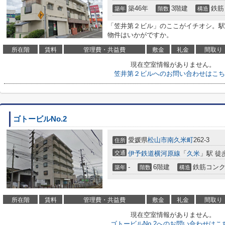
築46年
3階建
鉄筋
築年
階数
構造
「笠井第２ビル」のここがイチオシ。駅
物件はいかがですか。
所在階
賃料
管理費・共益費
敷金
礼金
間取り
現在空室情報がありません。
笠井第２ビルへのお問い合わせはこち
ゴトービルNo.2
愛媛県
松山市
南久米町
262-3
住所
交通
伊予鉄道横河原線
「
久米
」駅 徒
-
6階建
鉄筋コン
築年
階数
構造
所在階
賃料
管理費・共益費
敷金
礼金
間取り
現在空室情報がありません。
ゴトービルNo.2へのお問い合わせはこ