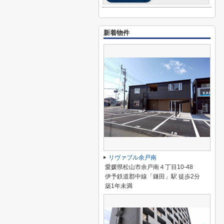
新着物件
リヴァブル余戸南
愛媛県松山市余戸南４丁目10-48
伊予鉄道郡中線「鎌田」駅 徒歩2分
築1年未満