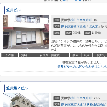
笠井ビル
愛媛県
松山市
南久米町
116-1
住所
交通
伊予鉄道横河原線
「
北久米
」駅 
-
2階建
鉄骨造
築年
階数
構造
当社イチオシの物件の「笠井ビル」。ぜ
久米駅前店が、こちらの物件から323m
があ...
所在階
賃料
管理費・共益費
敷金
礼金
間取り
現在空室情報がありません。
笠井ビルへのお問い合わせはこちら
笠井第２ビル
愛媛県
松山市
南久米町
171-5
住所
交通
伊予鉄道環状線(ＪＲ松山駅経由)