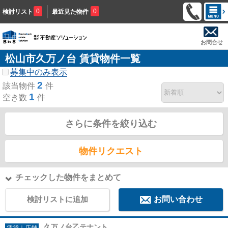
0
0
検討リスト
最近見た物件
お問合せ
松山市久万ノ台 賃貸物件一覧
募集中のみ表示
2
該当物件
件
1
空き数
件
さらに条件を絞り込む
物件リクエスト
チェックした物件をまとめて
検討リストに追加
お問い合わせ
久万ノ台乙テナント
賃貸｜店舗