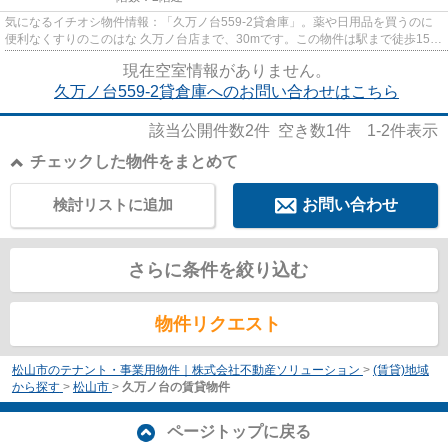
気になるイチオシ物件情報：「久万ノ台559-2貸倉庫」。薬や日用品を買うのに
便利なくすりのこのはな 久万ノ台店まで、30mです。この物件は駅まで徒歩15分
の立地です。
現在空室情報がありません。
久万ノ台559-2貸倉庫へのお問い合わせはこちら
該当公開件数
2
件 空き数
1
件
1-2
件表示
チェックした物件をまとめて
検討リストに追加
お問い合わせ
さらに条件を絞り込む
物件リクエスト
松山市のテナント・事業用物件｜株式会社不動産ソリューション
>
(賃貸)地域
から探す
>
松山市
>
久万ノ台の賃貸物件
ページトップに戻る