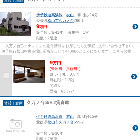
伊予鉄道高浜線
「
衣山
」駅 徒歩14分
愛媛県
松山市
久万ノ台
266-1
9
万円
築年数：築41年 ｜募集中：
1室
階数：2階建
「久万ノ台乙テナント」の物件情報をお探しならお気軽にお問い合わせ下さい。
伊予銀行松山中央市場出張所が歩いて448mのところにあります。こちらの物件
は駅まで徒歩で14分で到着します。
9
万
円
(管理費・共益費 -)
敷：-｜礼：0万円
所在階：1-2階
間取り：-
面積：63.37㎡
久万ノ台559-2貸倉庫
賃貸｜倉庫
伊予鉄道高浜線
「
衣山
」駅 徒歩15分
愛媛県
松山市
久万ノ台
559-2
-
築年数：築36年
階数：2階建