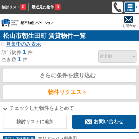
0
0
検討リスト
最近見た物件
お問合せ
松山市朝生田町 賃貸物件一覧
募集中のみ表示
1
該当物件
件
1
空き数
件
さらに条件を絞り込む
物件リクエスト
チェックした物件をまとめて
検討リストに追加
お問い合わせ
マリアージュ朝生田
賃貸｜店舗事務所