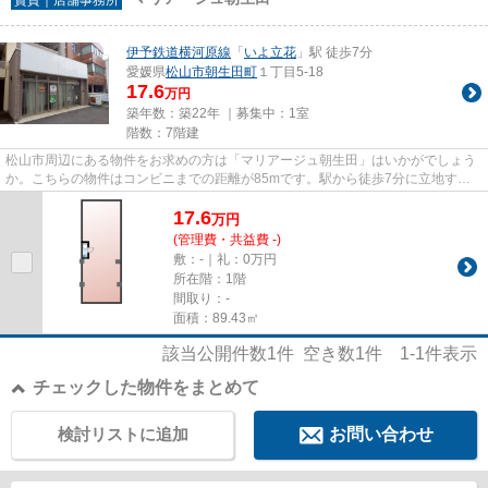
伊予鉄道横河原線
「
いよ立花
」駅 徒歩7分
愛媛県
松山市
朝生田町
１丁目5-18
17.6
万円
築年数：築22年 ｜募集中：
1室
階数：7階建
松山市周辺にある物件をお求めの方は「マリアージュ朝生田」はいかがでしょう
か。こちらの物件はコンビニまでの距離が85mです。駅から徒歩7分に立地す
る、魅力的な駅近物件です。
17.6
万
円
(管理費・共益費 -)
敷：-｜礼：0万円
所在階：1階
間取り：-
面積：89.43㎡
該当公開件数
1
件 空き数
1
件
1-1
件表示
チェックした物件をまとめて
検討リストに追加
お問い合わせ