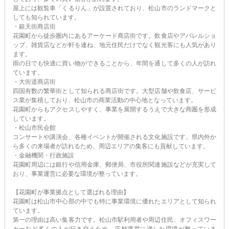
屋上には観覧車「くるりん」が設置されており、松山市のランドマークと
しても知られています。
・銀天街商店街
花園町から徒歩圏内にあるアーケード商店街です。飲食店やアパレルショ
ップ、雑貨店などが軒を連ね、地元住民だけでなく観光客にも人気があり
ます。
雨の日でも快適に買い物ができることから、年間を通して多くの人が訪れ
ています。
・大街道商店街
四国有数の繁華街として知られる商店街です。大型店舗や飲食店、サービ
ス業が集積しており、松山市の商業活動の中心地となっています。
花園町からもアクセスしやすく、事業を展開するうえで大きな商圏を形成
しています。
・松山市民会館
コンサートや講演会、各種イベントが開催される文化施設です。県内外か
ら多くの来場者が訪れるため、周辺エリアの集客にも貢献しています。
・金融機関・行政施設
花園町周辺には銀行や信用金庫、郵便局、市役所関連施設などが充実して
おり、事業運営に必要な環境が整っています。
【花園町が事業拠点として選ばれる理由】
花園町は松山市中心部の中でも特に事業環境に優れたエリアとして知られ
ています。
第一の理由は高い集客力です。松山市駅利用者や周辺住民、オフィスワー
カーなど多くの人が行き交うため、店舗運営に適した環境が整っていま