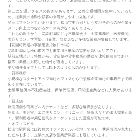
す。
第二に交通アクセスの良さがあります。公共交通機関が集中しているた
め、従業員の通勤や顧客の来店がしやすい立地です。
第三にブランド力があります。松山市中心部という立地そのものが企業イ
メージ向上につながるケースも少なくありません。
これらの理由から、花園町周辺には不動産会社、士業事務所、医療機関、
美容サロン、学習塾、IT企業、飲食店など多様な業種が集積しています。
【花園町周辺の事業用賃貸物件市場】
花園町周辺は松山市内でも事業用不動産の需要が高いエリアです。
駅前立地という特性から、貸店舗や貸事務所の供給が比較的豊富であり、
幅広い業種に対応した物件が流通しています。
主な物件タイプとしては以下のようなものがあります。
・貸事務所
小規模なスタートアップ向けオフィスから中規模企業向けの事務所まで幅
広く存在しています。
士業事務所や不動産会社、保険代理店、IT関連企業などに人気がありま
す。
・貸店舗
路面店舗や商業ビル内テナントなど、多彩な選択肢があります。
飲食店、美容室、エステサロン、クリニック、物販店などの出店需要が高
く、駅利用者や周辺住民をターゲットにした営業が可能です。
・オフィスビル
松山市駅周辺には複数のオフィスビルが立地しており、共用設備が充実し
たビルも多く、企業の支店や営業所開設にも適しています。