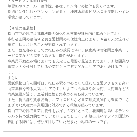
・サービス店舗向け物件
学習塾やスクール、整体院、各種サロン向けの物件も見られます。
周辺には住宅地やマンションが多く、地域密着型ビジネスを展開しやすい
環境が整っています。
【今後の発展性】
松山市中心部では都市機能の強化や再整備が継続的に進められており、
歩行者空間の整備や公共交通機関の利便性向上により、今後も人の流れが
維持・拡大されることが期待されています。
また、観光都市としての松山市の成長に伴い、飲食業や宿泊関連事業、サ
ービス業などの需要も高まる可能性があります。
事業用不動産市場においても安定した需要が見込まれており、新規開業や
事業拡大を検討している企業にとって魅力的なエリアであり続けるでしょ
う。
まとめ
愛媛県松山市花園町は、松山市駅を中心とした優れた交通アクセスと高い
商業集積を誇る人気エリアです。いよてつ高島屋や銀天街、大街道などの
商業施設が近く、生活利便性と集客力を兼ね備えています。
また、貸店舗や貸事務所、オフィスビルなど事業用賃貸物件も豊富で、さ
まざまな業種の事業展開に対応できる環境が整っています。
松山市中心部で事業用物件をお探しの方にとって、花園町は高いポテンシ
ャルを持つ魅力的なエリアといえるでしょう。新規出店やオフィス開設を
検討する際には、ぜひ注目していただきたい地域の一つです。