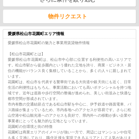
物件リクエスト
愛媛県松山市花園町エリア情報
愛媛県松山市花園町の魅力と事業用賃貸物件情報
【松山市花園町とは】
愛媛県松山市花園町は、松山市中心部に位置する利便性の高いエリアで
す。松山市駅から徒歩圏内という優れた立地を誇り、商業・ビジネス・居
住の機能がバランス良く集積していることから、多くの人々に親しまれて
います。
花園町は、松山市を代表する繁華街である大街道や銀天街にも近く、日常
生活の利便性はもちろん、事業活動においても高いポテンシャルを持つ地
域です。近年は道路や歩行空間の整備が進められ、美しい街並みと快適な
都市空間が形成されています。
市内有数の交通結節点である松山市駅を中心に、伊予鉄道や路面電車、バ
ス路線が集まっているため、市内各地へのアクセスが容易です。さらに松
山空港や松山観光港へのアクセスも良好で、県内外への移動が多い企業や
事業者にとっても魅力的な立地となっています。
花園町の住環境と街の特徴
花園町は商業エリアのイメージが強い一方で、周辺にはマンションや住宅
も多く立地しており、職住近接を実現できるエリアとして人気がありま