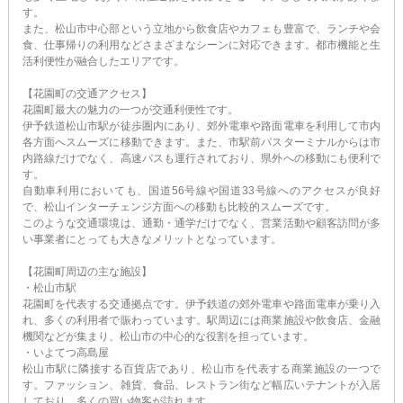
す。
また、松山市中心部という立地から飲食店やカフェも豊富で、ランチや会
食、仕事帰りの利用などさまざまなシーンに対応できます。都市機能と生
活利便性が融合したエリアです。
【花園町の交通アクセス】
花園町最大の魅力の一つが交通利便性です。
伊予鉄道松山市駅が徒歩圏内にあり、郊外電車や路面電車を利用して市内
各方面へスムーズに移動できます。また、市駅前バスターミナルからは市
内路線だけでなく、高速バスも運行されており、県外への移動にも便利で
す。
自動車利用においても、国道56号線や国道33号線へのアクセスが良好
で、松山インターチェンジ方面への移動も比較的スムーズです。
このような交通環境は、通勤・通学だけでなく、営業活動や顧客訪問が多
い事業者にとっても大きなメリットとなっています。
【花園町周辺の主な施設】
・松山市駅
花園町を代表する交通拠点です。伊予鉄道の郊外電車や路面電車が乗り入
れ、多くの利用者で賑わっています。駅周辺には商業施設や飲食店、金融
機関などが集まり、松山市の中心的な役割を担っています。
・いよてつ高島屋
松山市駅に隣接する百貨店であり、松山市を代表する商業施設の一つで
す。ファッション、雑貨、食品、レストラン街など幅広いテナントが入居
しており、多くの買い物客が訪れます。