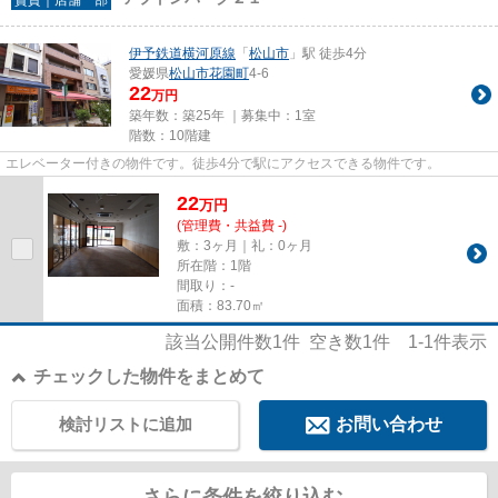
伊予鉄道横河原線
「
松山市
」駅 徒歩4分
愛媛県
松山市
花園町
4-6
22
万円
築年数：築25年 ｜募集中：
1室
階数：10階建
エレベーター付きの物件です。徒歩4分で駅にアクセスできる物件です。
22
万
円
(管理費・共益費 -)
敷：3ヶ月｜礼：0ヶ月
所在階：1階
間取り：-
面積：83.70㎡
該当公開件数
1
件 空き数
1
件
1-1
件表示
チェックした物件をまとめて
検討リストに追加
お問い合わせ
さらに条件を絞り込む