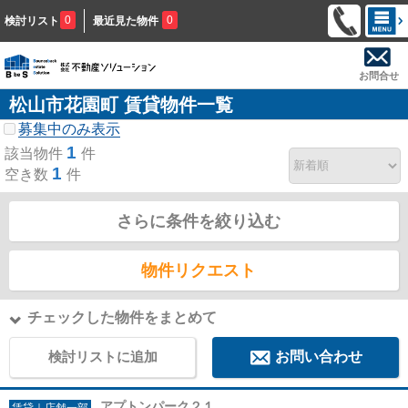
0
0
検討リスト
最近見た物件
お問合せ
松山市花園町 賃貸物件一覧
募集中のみ表示
1
該当物件
件
1
空き数
件
さらに条件を絞り込む
物件リクエスト
チェックした物件をまとめて
検討リストに追加
お問い合わせ
アプトンパーク２１
賃貸｜店舗一部