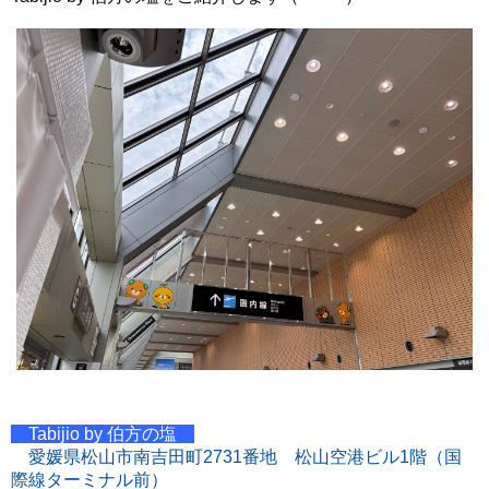
Tabijio by 伯方の塩
愛媛県松山市南吉田町2731番地 松山空港ビル1階（国
際線ターミナル前）