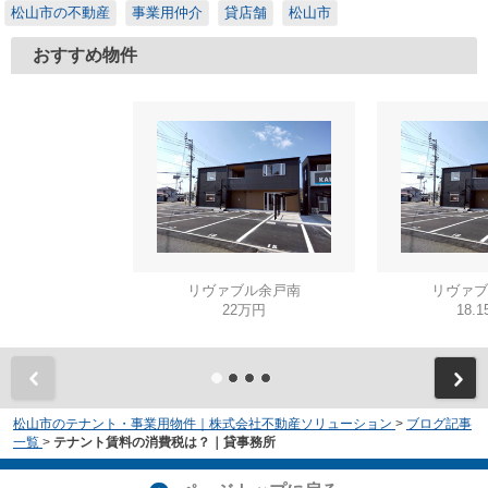
松山市の不動産
事業用仲介
貸店舗
松山市
おすすめ物件
リヴァブル余戸南
リヴァブ
22万円
18.
松山市のテナント・事業用物件｜株式会社不動産ソリューション
>
ブログ記事
一覧
>
テナント賃料の消費税は？｜貸事務所