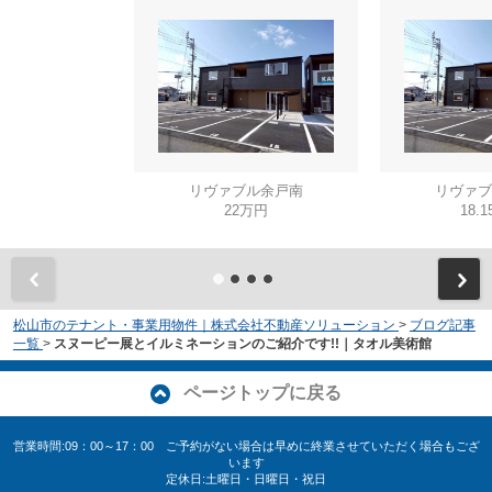
リヴァブル余戸南
リヴァブ
22万円
18.
松山市のテナント・事業用物件｜株式会社不動産ソリューション
>
ブログ記事
一覧
>
スヌーピー展とイルミネーションのご紹介です!!｜タオル美術館
ページトップに戻る
営業時間:09：00～17：00 ご予約がない場合は早めに終業させていただく場合もござ
います
定休日:土曜日・日曜日・祝日