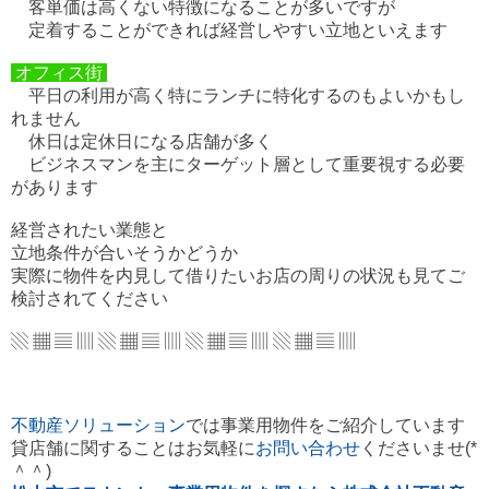
客単価は高くない特徴になることが多いですが
定着することができれば
経営しやすい立地といえます
オフィス街
平日の利用が高く特にランチに特化するのもよいかもし
れません
休日は定休日になる店舗が多く
ビジネスマンを主にターゲット層として重要視する必要
があります
経営されたい業態と
立地条件が合いそうかどうか
実際に物件を内見して借りたいお店の周りの状況も見てご
検討されてください
▧ ▦ ▤ ▥ ▧ ▦ ▤ ▥ ▧ ▦ ▤ ▥ ▧ ▦ ▤ ▥
不動産ソリューション
では事業用物件をご紹介しています
貸店舗に関することはお気軽に
お問い合わせ
くださいませ(*
＾＾)