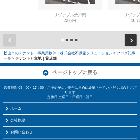
リヴァブル余戸南
リヴァブ
22万円
18.
松山市のテナント・事業用物件｜株式会社不動産ソリューション
>
ブログ記事
一覧
>
テナントと立地｜貸店舗
ページトップに戻る
営業時間:09：00～17：00 ご予約がない場合は早めに終業させていただく場合もござ
います
定休日:土曜日・日曜日・祝日
ホーム
会社概要
お問い合わせ