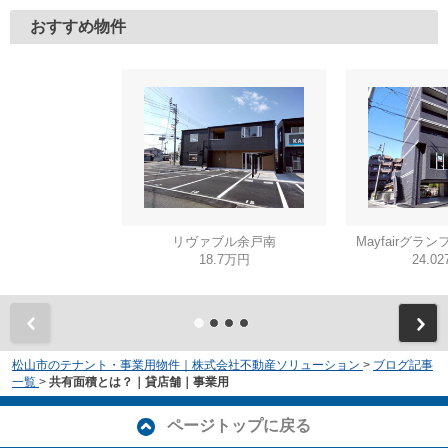
おすすめ物件
リヴァブル余戸南
Mayfairグラン
18.7万円
24.0
松山市のテナント・事業用物件｜株式会社不動産ソリューション
>
ブログ記事
一覧
>
共有面積とは？｜貸店舗｜事業用
ページトップに戻る