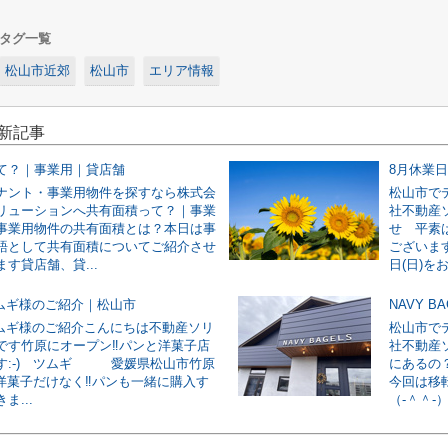
タグ一覧
松山市近郊
松山市
エリア情報
最新記事
て？｜事業用｜貸店舗
8月休業
ナント・事業用物件を探すなら株式会
松山市で
リューションへ共有面積って？｜事業
社不動産
事業用物件の共有面積とは？本日は事
せ 平素
語として共有面積についてご紹介させ
ございます
す貸店舗、貸...
日(日)をお
ツムギ様のご紹介｜松山市
NAVY 
ツムギ様のご紹介こんにちは不動産ソリ
松山市で
です竹原にオープン‼パンと洋菓子店
社不動産ソ
す:-) ツムギ 愛媛県松山市竹原
にあるの
4洋菓子だけなく‼パンも一緒に購入す
今回は移
ま...
（‐＾＾‐）