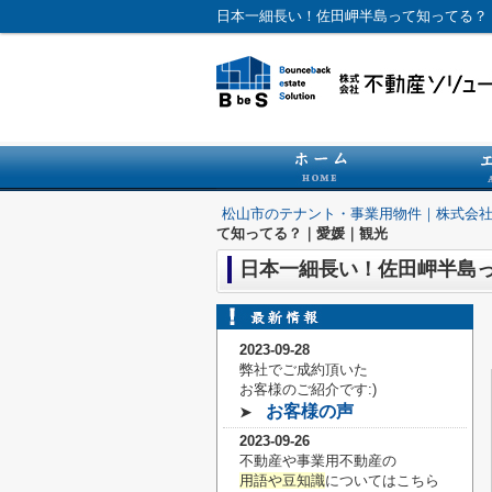
日本一細長い！佐田岬半島って知ってる？
松山市のテナント・事業用物件｜株式会
て知ってる？｜愛媛｜観光
日本一細長い！佐田岬半島
2023-09-28
弊社でご成約頂いた
お客様の
ご紹介です:)
お客様の声
➤
2023-09-26
不動産や事業用不動産の
用語や豆知識
についてはこちら