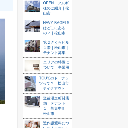
OPEN ツムギ
様のご紹介｜松
山市
NAVY BAGELS
はどこにある
の？｜松山市
第２さくらビル
１階｜松山市｜
テナント募集
エリアの特徴に
ついて｜事業用
TOU℃のドーナッ
ツって？｜松山市
｜テイクアウト
道後湯之町貸店
舗 テナント
１ 募集中!!｜
松山市
造作譲渡料につ