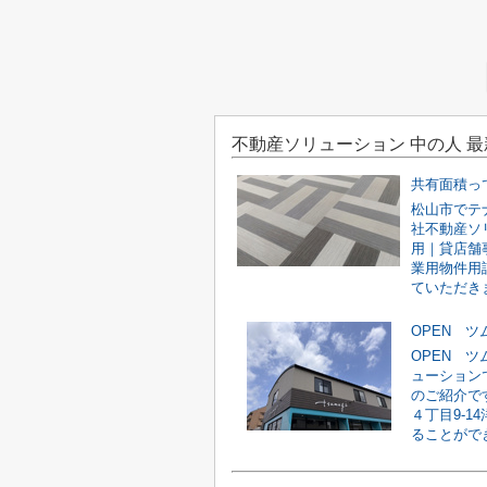
不動産ソリューション 中の人 
共有面積っ
松山市でテ
社不動産ソ
用｜貸店舗
業用物件用
ていただきま
OPEN 
OPEN 
ューション
のご紹介で
４丁目9-1
ることができ