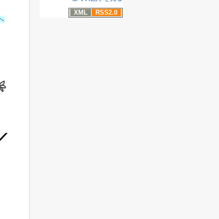
XML
RSS2.0
へ