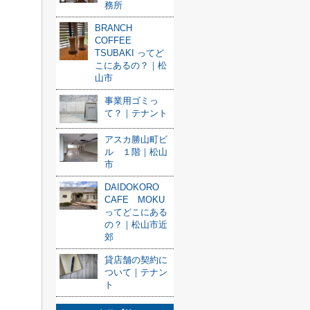
務所
BRANCH
COFFEE
TSUBAKI ってど
こにあるの？｜松
山市
事業用ゴミっ
て？｜テナント
アスカ勝山町ビ
ル １階｜松山
市
DAIDOKORO
CAFE MOKU
ってどこにある
の？｜松山市近
郊
貸店舗の契約に
ついて｜テナン
ト