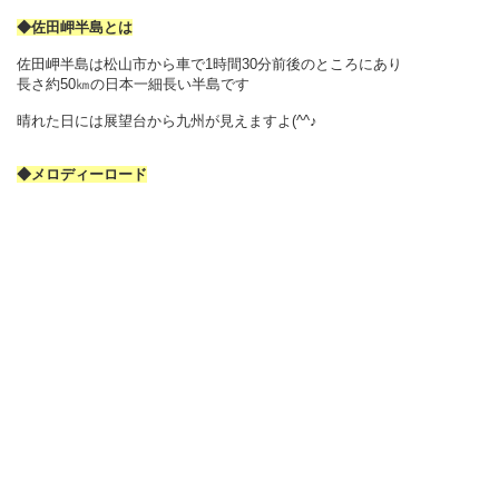
◆佐田岬半島とは
佐田岬半島は松山市から車で1時間30分前後のところにあり
長さ約50㎞の日本一細長い半島です
晴れた日には展望台から九州が見えますよ(^^♪
◆メロディーロード