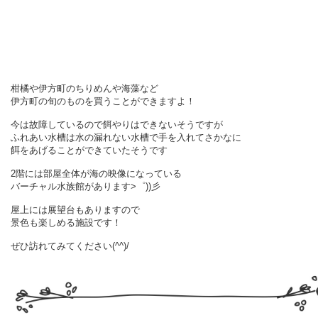
柑橘や伊方町のちりめんや海藻など
伊方町の旬のものを買うことができますよ！
今は故障しているので餌やりはできない
そうですが
ふれあい水槽は
水の漏れない水槽で手を入れてさかなに
餌をあげることができていたそうです
2階には部屋全体が海の映像になっている
バーチャル水族館があります>゜))彡
屋上には展望台もありますので
景色も楽しめる施設です！
ぜひ訪れてみてください(^^)/