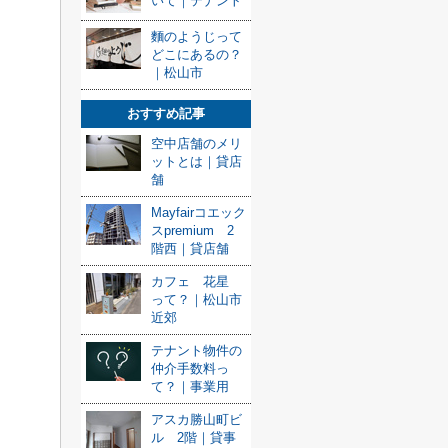
いて｜テナント
麵のようじって
どこにあるの？
｜松山市
おすすめ記事
空中店舗のメリ
ットとは｜貸店
舗
Mayfairコエック
スpremium 2
階西｜貸店舗
カフェ 花星
って？｜松山市
近郊
テナント物件の
仲介手数料っ
て？｜事業用
アスカ勝山町ビ
ル 2階｜貸事