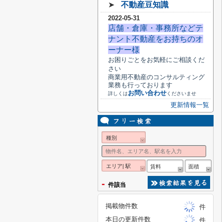
➤
不動産豆知識
2022-05-31
店舗・倉庫・事務所などテ
ナント不動産をお持ちのオ
ーナー様
お困りごとをお気軽にご相談くだ
さい
商業用不動産のコンサルティング
業務も行っております
お問い合わせ
詳しくは
くださいませ
更新情報一覧
種別
エリア| 駅
賃料
面積
-
件該当
掲載物件数
件
本日の更新件数
件