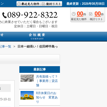
ョン
最終更新：2026年08月08日
00
00
件
件
最近見た物件
検討リスト
は早めに終業させていただく場合もございます
定休日：土曜日・日曜日・祝日
記事一覧
>
日本一細長い！佐田岬半島っ
最新記事
共有面積って？
｜事業用｜貸店
舗
光
8月休業日のお
知らせ 変更あ
23-10-11
り