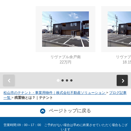
リヴァブル余戸南
リヴァブ
22万円
18.
松山市のテナント・事業用物件｜株式会社不動産ソリューション
>
ブログ記事
一覧
>
残置物とは？｜テナント
ページトップに戻る
営業時間:09：00～17：00 ご予約がない場合は早めに終業させていただく場合もござ
います