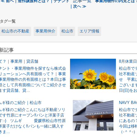
記事一覧
≪ 前へ｜造作譲渡料とは？｜テナント
事業用物件の内見とは
｜次へ ≫
タグ一覧
松山市の不動産
事業用仲介
松山市
エリア情報
最新記事
て？｜事業用｜貸店舗
8月休業
ナント・事業用物件を探すなら株式会
松山市で
リューションへ共有面積って？｜事業
社不動産
事業用物件の共有面積とは？本日は事
せ 平素
語として共有面積についてご紹介させ
ございます
す貸店舗、貸...
日(日)をお
ツムギ様のご紹介｜松山市
NAVY 
ツムギ様のご紹介こんにちは不動産ソリ
松山市で
です竹原にオープン‼パンと洋菓子店
社不動産ソ
す:-) ツムギ 愛媛県松山市竹原
にあるの
4洋菓子だけなく‼パンも一緒に購入す
今回は移
ま...
（‐＾＾‐）