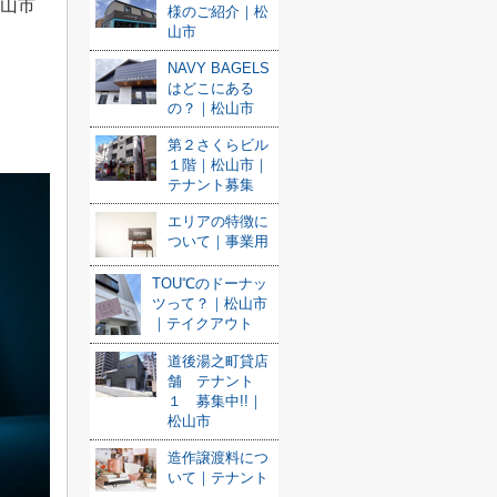
松山市
様のご紹介｜松
山市
NAVY BAGELS
はどこにある
の？｜松山市
第２さくらビル
１階｜松山市｜
テナント募集
エリアの特徴に
ついて｜事業用
TOU℃のドーナッ
ツって？｜松山市
｜テイクアウト
道後湯之町貸店
舗 テナント
１ 募集中!!｜
松山市
造作譲渡料につ
いて｜テナント