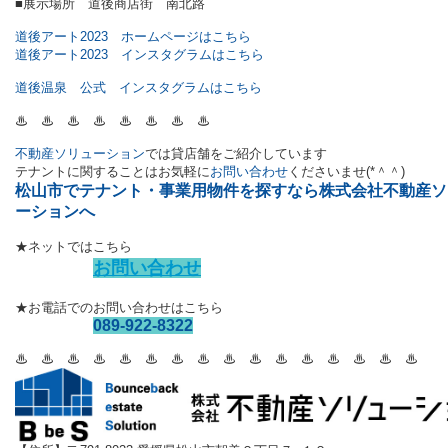
■展示場所 道後商店街 南北路
道後アート2023 ホームページはこちら
道後アート2023 インスタグラムはこちら
道後温泉 公式 インスタグラムはこちら
♨ ♨
♨ ♨
♨ ♨
♨ ♨
不動産ソリューション
では
貸店舗をご紹介しています
テナントに関することはお気軽に
お問い合わせ
くださいませ(*＾＾)
松山市でテナント・事業用物件を探すなら株式会社不動産ソ
ーションへ
★ネットではこちら
お問い合わせ
★お電話でのお問い合わせはこちら
089-922-8322
♨ ♨
♨ ♨
♨ ♨
♨ ♨
♨ ♨
♨ ♨
♨ ♨
♨ ♨