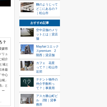
麵のようじって
どこにあるの？
｜松山市
おすすめ記事
空中店舗のメリ
ットとは｜貸店
舗
ろ？
Mayfairコエック
愛媛県
スpremium 2
ソリュ
階西｜貸店舗
ご紹介
カフェ 花星
湯と城と
って？｜松山市
日本最
近郊
「中心
テナント物件の
山城」
仲介手数料っ
地」と
て？｜事業用
 ー
アスカ勝山町ビ
ル 2階｜貸事
.
務所