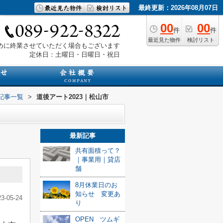
最終更新：2026年08月07日
00
00
件
件
最近見た物件
検討リスト
は早めに終業させていただく場合もございます
定休日：土曜日・日曜日・祝日
記事一覧
>
道後アート2023｜松山市
最新記事
共有面積って？
｜事業用｜貸店
舗
8月休業日のお
知らせ 変更あ
23-05-24
り
OPEN ツムギ