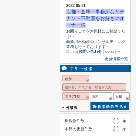
2022-05-31
店舗・倉庫・事務所などテ
ナント不動産をお持ちのオ
ーナー様
お困りごとをお気軽にご相談くだ
さい
商業用不動産のコンサルティング
業務も行っております
お問い合わせ
詳しくは
くださいませ
更新情報一覧
種別
エリア| 駅
賃料
面積
-
件該当
掲載物件数
件
本日の更新件数
件