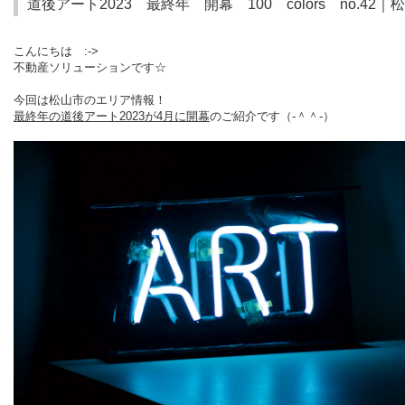
道後アート2023 最終年 開幕
100
colors
no.42｜
こんにちは :->
不動産ソリューションです☆
今回は松山市のエリア情報！
最終年の
道後アート
2023
が4月に開幕
のご紹介です
（‐＾＾‐）