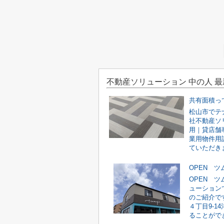
不動産ソリューション 中の人 
共有面積っ
松山市でテ
社不動産ソ
用｜貸店舗
業用物件用
ていただきま
OPEN 
OPEN 
ューション
のご紹介で
４丁目9-1
ることができ