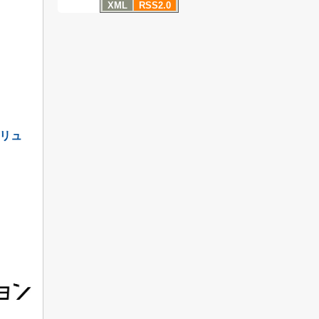
XML
RSS2.0
リュ