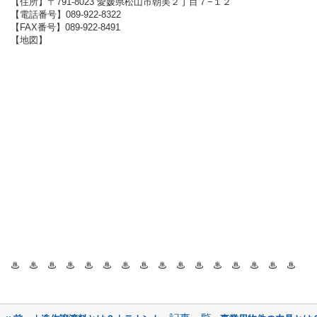
【住所】〒791-8023 愛媛県松山市朝美２丁目７−１２
【電話番号】089-922-8322
【FAX番号】089-922-8491
【地図】
♨ ♨
♨ ♨
♨ ♨
♨ ♨
♨ ♨
♨ ♨
♨ ♨
♨ ♨