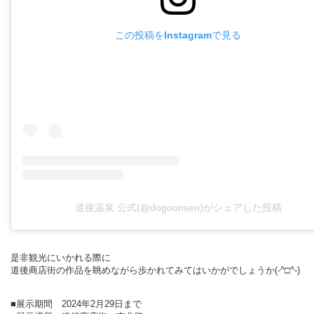
この投稿をInstagramで見る
道後温泉 公式(@dogoonsen)がシェアした投稿
是非観光にいかれる際に
道後商店街の作品を眺めながら歩かれてみてはいかがでしょうか
(-^□^-)
■展示期間 2024年2月29日まで