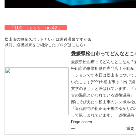
「
100
colors
no.42
」
松山市の観光スポットといえば道後温泉ですが♨
以前、道後温泉をご紹介したブログはこちら↓
愛媛県松山市ってどんなとこ
愛媛県松山市ってどんなとこなん？
松山市の事業用物件専門店！不動産
ーションです本日は松山市について
いたします(*^^*)⚘松山市は「出で
文学のまち」と呼ばれています。「
古の温泉といわれている道後温泉」
部にそびえたつ松山市のシンボル松
「近代俳句の祖正岡子規のゆかりの
して親しまれています。 道後温泉
Dogo onsen
ー 重要..