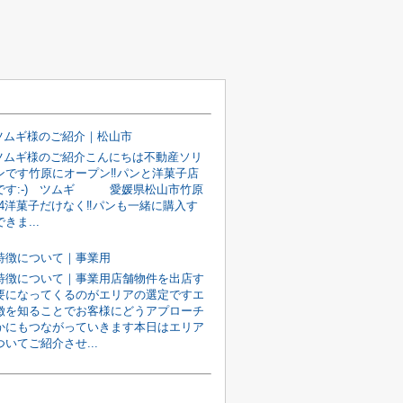
 ツムギ様のご紹介｜松山市
 ツムギ様のご紹介こんにちは不動産ソリ
ンです竹原にオープン‼パンと洋菓子店
です:-) ツムギ 愛媛県松山市竹原
14洋菓子だけなく‼パンも一緒に購入す
きま...
特徴について｜事業用
特徴について｜事業用店舗物件を出店す
要になってくるのがエリアの選定ですエ
徴を知ることでお客様にどうアプローチ
かにもつながっていきます本日はエリア
いてご紹介させ...