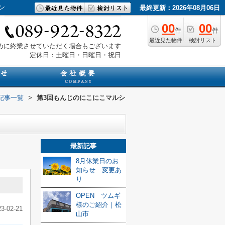
ン
最終更新：2026年08月06日
00
00
件
件
最近見た物件
検討リスト
は早めに終業させていただく場合もございます
定休日：土曜日・日曜日・祝日
記事一覧
>
第3回もんじのにこにこマルシ
最新記事
8月休業日のお
知らせ 変更あ
り
OPEN ツムギ
様のご紹介｜松
23-02-21
山市