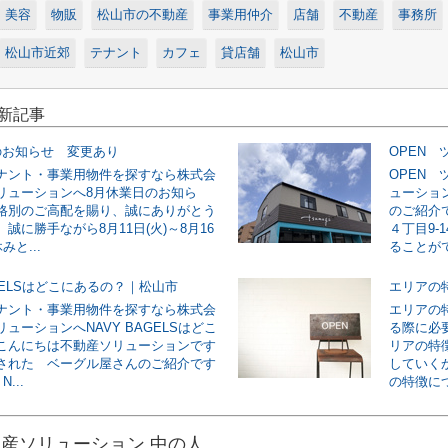
美容
物販
松山市の不動産
事業用仲介
店舗
不動産
事務所
松山市近郊
テナント
カフェ
貸店舗
松山市
最新記事
のお知らせ 変更あり
OPEN
ナント・事業用物件を探すなら株式会
OPEN
リューションへ8月休業日のお知ら
ューショ
格別のご高配を賜り、誠にありがとう
のご紹介
誠に勝手ながら8月11日(火)～8月16
４丁目9-
みと...
ることがで
AGELSはどこにあるの？｜松山市
エリアの
ナント・事業用物件を探すなら株式会
エリアの
ューションへNAVY BAGELSはどこ
る際に必
こんにちは不動産ソリューションです
リアの特
された ベーグル屋さんのご紹介です
していく
...
の特徴につ
産ソリューション 中の人