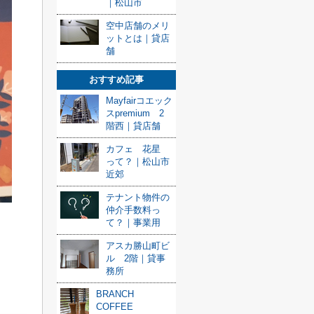
｜松山市
空中店舗のメリ
ットとは｜貸店
舗
おすすめ記事
Mayfairコエック
スpremium 2
階西｜貸店舗
カフェ 花星
って？｜松山市
近郊
テナント物件の
仲介手数料っ
て？｜事業用
アスカ勝山町ビ
ル 2階｜貸事
務所
BRANCH
COFFEE