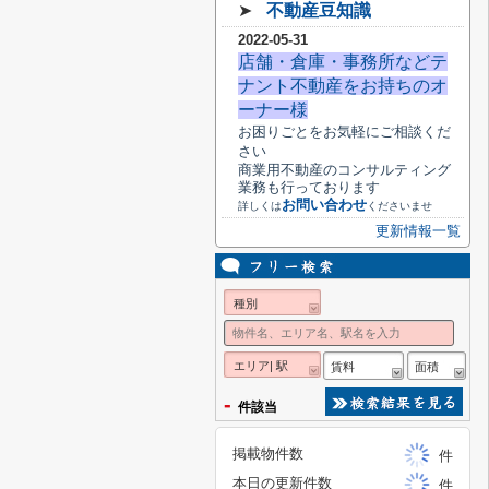
➤
不動産豆知識
2022-05-31
店舗・倉庫・事務所などテ
ナント不動産をお持ちのオ
ーナー様
お困りごとをお気軽にご相談くだ
さい
商業用不動産のコンサルティング
業務も行っております
お問い合わせ
詳しくは
くださいませ
更新情報一覧
種別
エリア| 駅
賃料
面積
-
件該当
掲載物件数
件
本日の更新件数
件