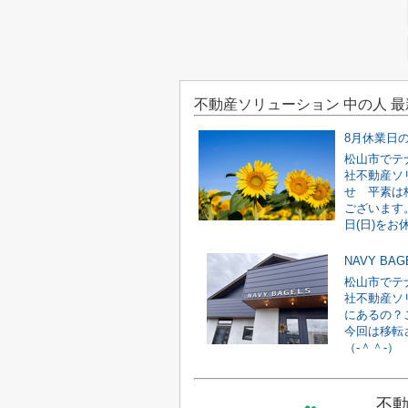
不動産ソリューション 中の人 
8月休業日
松山市でテ
社不動産ソ
せ 平素は
ございます。
日(日)をお休
NAVY B
松山市でテ
社不動産ソリ
にあるの？
今回は移転
（‐＾＾‐） N
不動