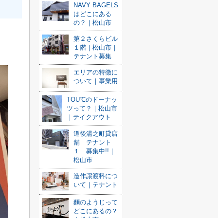
NAVY BAGELS
はどこにある
の？｜松山市
第２さくらビル
１階｜松山市｜
テナント募集
エリアの特徴に
ついて｜事業用
TOU℃のドーナッ
ツって？｜松山市
｜テイクアウト
道後湯之町貸店
舗 テナント
１ 募集中!!｜
松山市
造作譲渡料につ
いて｜テナント
麵のようじって
どこにあるの？