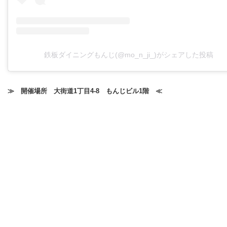
鉄板ダイニングもんじ(@mo_n_ji_)がシェアした投稿
≫ 開催場所 大街道1丁目4-8 もんじビル1階 ≪