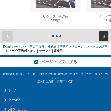
リヴァブル余戸南
リヴァブ
22万円
18.
松山市のテナント・事業用物件｜株式会社不動産ソリューション
>
ブログ記事
一覧
>
仲介手数料とは？｜テナント｜事業用
ページトップに戻る
営業時間:09：00～17：00 ご予約がない場合は早めに終業させていただく場合もござ
います
定休日:土曜日・日曜日・祝日
ホーム
会社概要
お問い合わせ