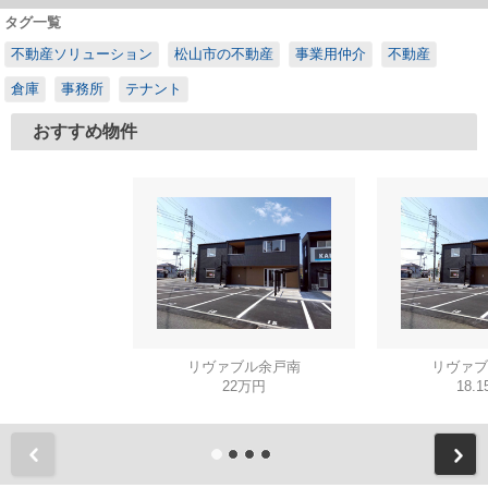
タグ一覧
不動産ソリューション
松山市の不動産
事業用仲介
不動産
倉庫
事務所
テナント
おすすめ物件
リヴァブル余戸南
リヴァブ
22万円
18.