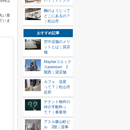
いて｜テナント
当時は
麵のようじって
丸い形
どこにあるの？
ていま
｜松山市
おすすめ記事
空中店舗のメリ
ットとは｜貸店
舗
Mayfairコエック
スpremium 2
階西｜貸店舗
カフェ 花星
って？｜松山市
近郊
テナント物件の
仲介手数料っ
て？｜事業用
アスカ勝山町ビ
ル 2階｜貸事