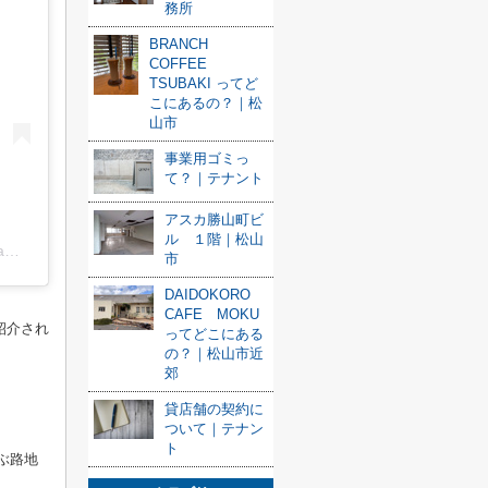
務所
BRANCH
COFFEE
TSUBAKI ってど
こにあるの？｜松
山市
事業用ゴミっ
て？｜テナント
アスカ勝山町ビ
ル １階｜松山
【公式】松山市観光WEBサイト_四国松山せとうち松山(@matsuyama_sightseeing)がシェアした投稿
市
DAIDOKORO
CAFE MOKU
紹介され
ってどこにある
の？｜松山市近
郊
貸店舗の契約に
ついて｜テナン
ト
ぶ路地