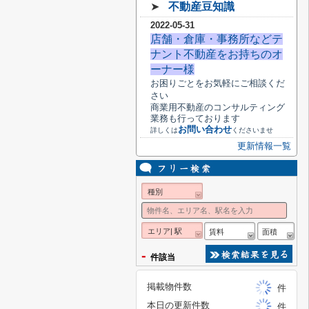
➤
不動産豆知識
2022-05-31
店舗・倉庫・事務所などテ
ナント不動産をお持ちのオ
ーナー様
お困りごとをお気軽にご相談くだ
さい
商業用不動産のコンサルティング
業務も行っております
お問い合わせ
詳しくは
くださいませ
更新情報一覧
種別
エリア| 駅
賃料
面積
-
件該当
掲載物件数
件
本日の更新件数
件