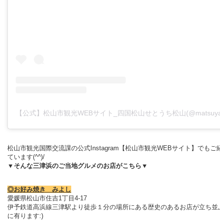
松山市観光国際交流課の公式Instagram【松山市観光WEBサイト】でもご
ています(^^)/
▼そんな三津浜のご当地グルメのお店がこちら▼
◎お好み焼き みよし
愛媛県松山市住吉1丁目4-17
伊予鉄道高浜線三津駅より徒歩１分の場所にある歴史のあるお店が立ち並
に有ります:)