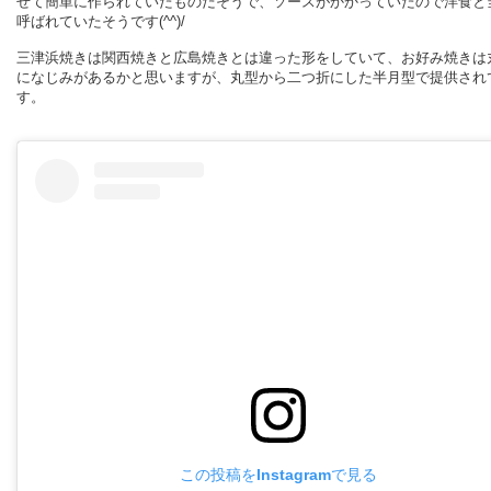
せて簡単に作られていたものだそうで、ソースがかかっていたので洋食と
呼ばれていたそうです(^^)/
三津浜焼きは関西焼きと広島焼きとは違った形をしていて、
お好み焼きは
になじみがあるかと思いますが、丸型から二つ折にした半月型で提供され
す。
この投稿をInstagramで見る