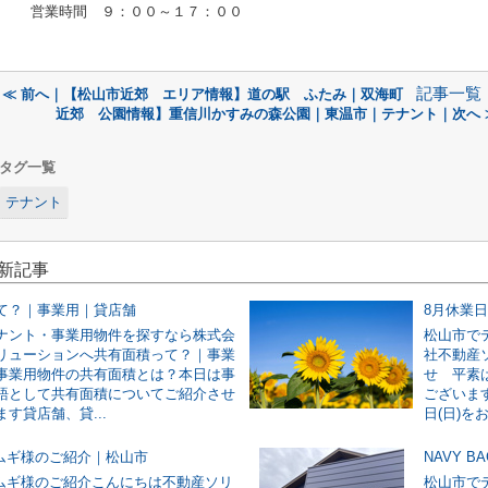
営業時間 ９：００～１７：００
記事一覧
≪ 前へ｜【松山市近郊 エリア情報】道の駅 ふたみ｜双海町
近郊 公園情報】重信川かすみの森公園｜東温市｜テナント｜次へ 
タグ一覧
テナント
最新記事
て？｜事業用｜貸店舗
8月休業
ナント・事業用物件を探すなら株式会
松山市で
リューションへ共有面積って？｜事業
社不動産
事業用物件の共有面積とは？本日は事
せ 平素
語として共有面積についてご紹介させ
ございます
す貸店舗、貸...
日(日)をお
ツムギ様のご紹介｜松山市
NAVY 
ツムギ様のご紹介こんにちは不動産ソリ
松山市で