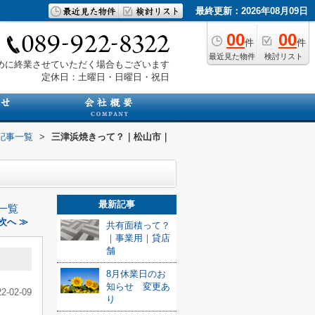
最終更新：2026年08月09日
00
00
件
件
最近見た物件
検討リスト
は早めに終業させていただく場合もございます
定休日：土曜日・日曜日・祝日
記事一覧
>
三津浜焼きって？｜松山市｜
最新記事
一覧
次へ ≫
共有面積って？
｜事業用｜貸店
舗
8月休業日のお
知らせ 変更あ
22-02-09
り