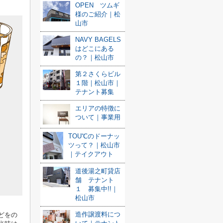
OPEN ツムギ
様のご紹介｜松
山市
NAVY BAGELS
はどこにある
の？｜松山市
第２さくらビル
１階｜松山市｜
テナント募集
エリアの特徴に
ついて｜事業用
TOU℃のドーナッ
ツって？｜松山市
｜テイクアウト
道後湯之町貸店
舗 テナント
１ 募集中!!｜
松山市
造作譲渡料につ
どをの