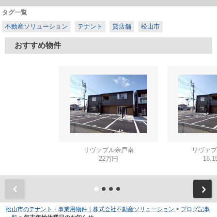
タグ一覧
不動産ソリューション
テナント
貸店舗
松山市
おすすめ物件
リヴァブル余戸南
リヴァブ
22万円
18.
松山市のテナント・事業用物件｜株式会社不動産ソリューション
>
ブログ記事