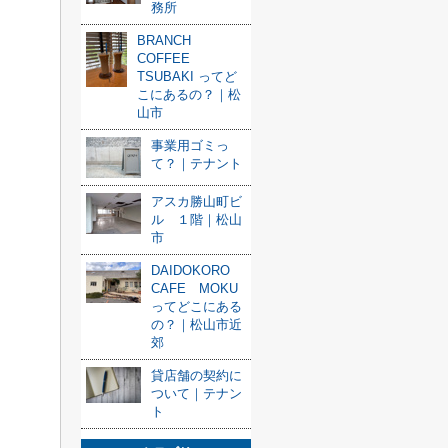
務所
BRANCH
COFFEE
TSUBAKI ってど
こにあるの？｜松
山市
事業用ゴミっ
て？｜テナント
アスカ勝山町ビ
ル １階｜松山
市
DAIDOKORO
CAFE MOKU
ってどこにある
の？｜松山市近
郊
貸店舗の契約に
ついて｜テナン
ト