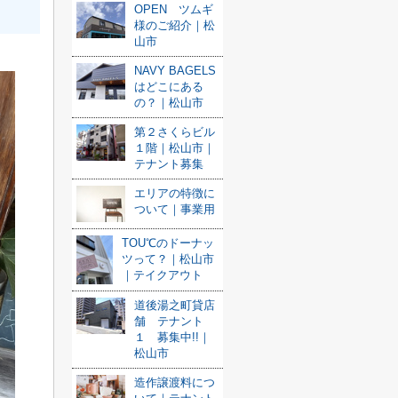
OPEN ツムギ
様のご紹介｜松
山市
NAVY BAGELS
はどこにある
の？｜松山市
第２さくらビル
１階｜松山市｜
テナント募集
エリアの特徴に
ついて｜事業用
TOU℃のドーナッ
ツって？｜松山市
｜テイクアウト
道後湯之町貸店
舗 テナント
１ 募集中!!｜
松山市
造作譲渡料につ