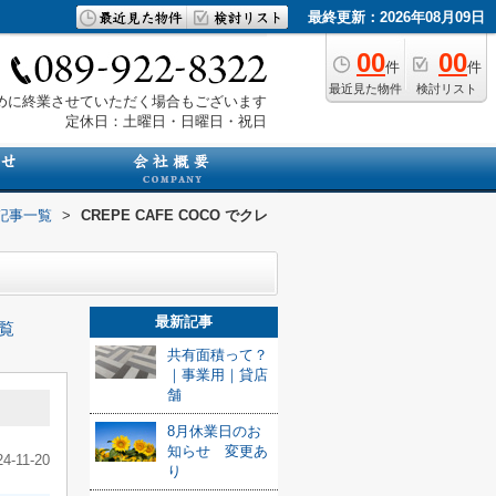
最終更新：2026年08月09日
00
00
件
件
最近見た物件
検討リスト
は早めに終業させていただく場合もございます
定休日：土曜日・日曜日・祝日
記事一覧
>
CREPE CAFE COCO でクレ
最新記事
覧
共有面積って？
｜事業用｜貸店
舗
8月休業日のお
知らせ 変更あ
24-11-20
り