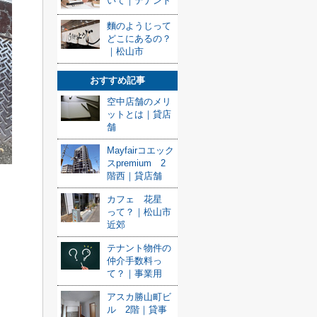
いて｜テナント
麵のようじって
どこにあるの？
｜松山市
おすすめ記事
空中店舗のメリ
ットとは｜貸店
舗
Mayfairコエック
スpremium 2
階西｜貸店舗
カフェ 花星
って？｜松山市
近郊
テナント物件の
仲介手数料っ
て？｜事業用
アスカ勝山町ビ
ル 2階｜貸事