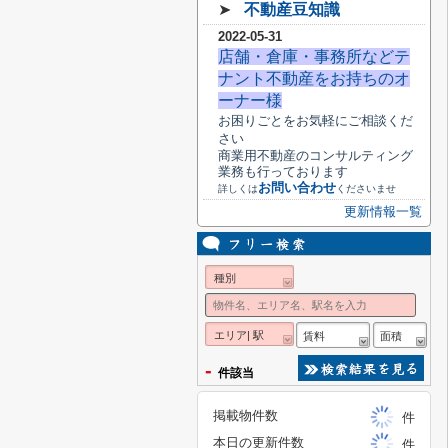
➤
不動産豆知識
2022-05-31
店舗・倉庫・事務所などテ
ナント不動産をお持ちのオ
ーナー様
お困りごとをお気軽にご相談くだ
さい
商業用不動産のコンサルティング
業務も行っております
お問い合わせ
詳しくは
くださいませ
更新情報一覧
種別
エリア| 駅
賃料
面積
-
件該当
掲載物件数
件
本日の更新件数
件