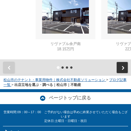
リヴァブル余戸南
リヴァブ
18.15万円
22
松山市のテナント・事業用物件｜株式会社不動産ソリューション
>
ブログ記事
一覧
>
出店立地を選ぶ・調べる｜松山市｜不動産
ページトップに戻る
営業時間:09：00～17：00 ご予約がない場合は早めに終業させていただく場合もござ
います
定休日:土曜日・日曜日・祝日