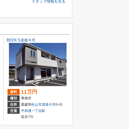
スタッフ情報を見る
BEEK’S道後今市
11万円
賃料
種別
事務所
住所
愛媛県
松山市
道後今市
6-41
交通
平和通一丁目駅
徒歩7分