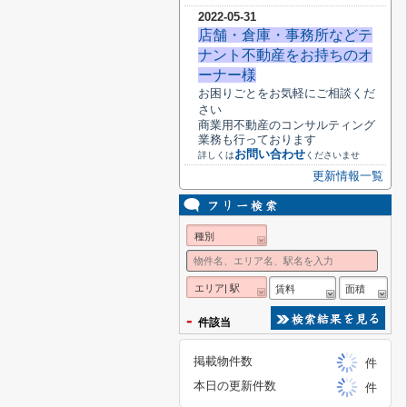
2022-05-31
店舗・倉庫・事務所などテ
ナント不動産をお持ちのオ
ーナー様
お困りごとをお気軽にご相談くだ
さい
商業用不動産のコンサルティング
業務も行っております
お問い合わせ
詳しくは
くださいませ
更新情報一覧
種別
エリア| 駅
賃料
面積
-
件該当
掲載物件数
件
本日の更新件数
件