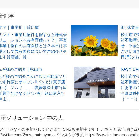
最新記事
て？｜事業用｜貸店舗
8月休業
ナント・事業用物件を探すなら株式会
松山市で
リューションへ共有面積って？｜事業
社不動産
事業用物件の共有面積とは？本日は事
せ 平素
語として共有面積についてご紹介させ
ございます
す貸店舗、貸...
日(日)をお
ツムギ様のご紹介｜松山市
NAVY 
ツムギ様のご紹介こんにちは不動産ソリ
松山市で
です竹原にオープン‼パンと洋菓子店
社不動産ソ
す:-) ツムギ 愛媛県松山市竹原
にあるの
4洋菓子だけなく‼パンも一緒に購入す
今回は移
ま...
（‐＾＾‐）
産ソリューション 中の人
ページなどの更新をしていきます SNSも更新中です！ こちらも見て頂けると嬉し
://twitter.com/2bes_matsuyama インスタグラム https://www.instagram.com/bou