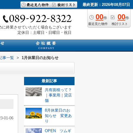
最終更新：2026年08月07日
00
00
件
件
最近見た物件
検討リスト
は早めに終業させていただく場合もございます
定休日：土曜日・日曜日・祝日
記事一覧
>
1月休業日のお知らせ
最新記事
共有面積って？
｜事業用｜貸店
舗
8月休業日のお
知らせ 変更あ
23-01-06
り
OPEN ツムギ