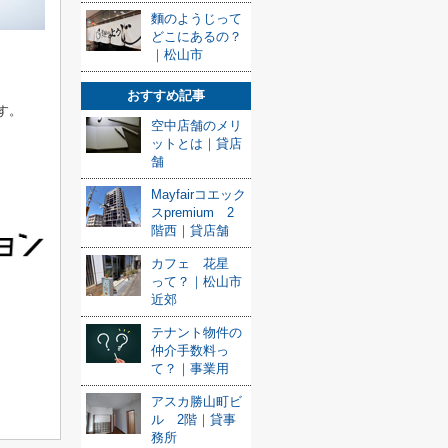
麵のようじって
どこにあるの？
｜松山市
おすすめ記事
す。
空中店舗のメリ
ットとは｜貸店
舗
Mayfairコエック
スpremium 2
階西｜貸店舗
カフェ 花星
って？｜松山市
近郊
テナント物件の
仲介手数料っ
て？｜事業用
アスカ勝山町ビ
ル 2階｜貸事
務所