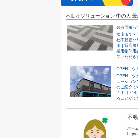
不動産ソリューション 中の人 
共有面積っ
松山市でテ
社不動産ソ
用｜貸店舗
業用物件用
ていただきま
OPEN 
OPEN 
ューション
のご紹介で
４丁目9-1
ることができ
不動
ホーム
https