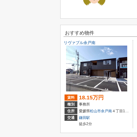
おすすめ物件
リヴァブル余戸南
18.15万円
賃料
種別
事務所
住所
愛媛県
松山市
余戸南
４丁目10-48
交通
鎌田駅
徒歩2分