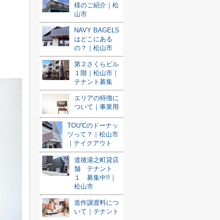
様のご紹介｜松
山市
NAVY BAGELS
はどこにある
の？｜松山市
第２さくらビル
１階｜松山市｜
テナント募集
エリアの特徴に
ついて｜事業用
TOU℃のドーナッ
ツって？｜松山市
｜テイクアウト
道後湯之町貸店
舗 テナント
１ 募集中!!｜
松山市
造作譲渡料につ
いて｜テナント