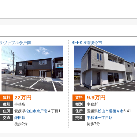
リヴァブル余戸南
BEEK’S道後今市
22万円
9.9万円
賃料
賃料
種別
事務所
種別
事務所
住所
愛媛県
松山市
余戸南
４丁目10-48
住所
愛媛県
松山市
道後今市
6-41
交通
鎌田駅
交通
平和通一丁目駅
徒歩2分
徒歩7分