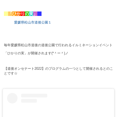
「
ひ
か
り
の
実
」
愛媛県松山市道後公園１
毎年愛媛県松山市道後の道後公園で行われるイルミネーションイベント
「ひかりの実」が開催されます(*＾ー＾)ノ
【道後オンセナート
2022
】のプログラムの一つとして開催されるとのこ
とです☆