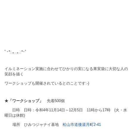
ﾟ･*:.｡..｡.:*･ﾟ
イルミネーション実施に合わせてひかりの実になる果実袋に大切な人の
笑顔を描く
ワークショップも開催されているとのことです:-)
★「ワークショップ」
先着
500
個
日時
日時：令和
4
年
11
月
14
日～
12
月
5
日
11
時から
17
時
(
火・水
曜日は休館
)
場所 ひみつジャナイ基地
松山市道後湯月町
2-41