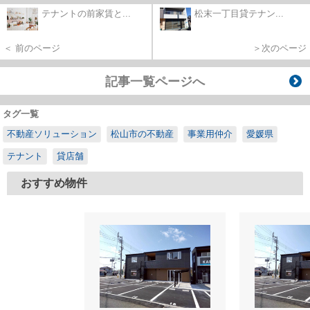
テナントの前家賃と...
松末一丁目貸テナン...
＜ 前のページ
＞次のページ
記事一覧ページへ
タグ一覧
不動産ソリューション
松山市の不動産
事業用仲介
愛媛県
テナント
貸店舗
おすすめ物件