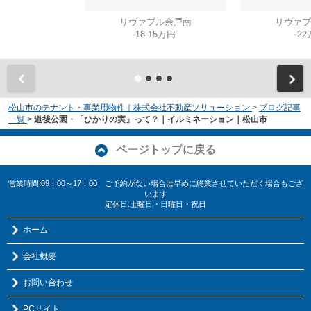
リヴァブル余戸南
リヴァブ
18.15万円
22
松山市のテナント・事業用物件｜株式会社不動産ソリューション
>
ブログ記事
一覧
>
道後公園・「ひかりの実」って？｜イルミネーション｜松山市
ページトップに戻る
営業時間:09：00～17：00 ご予約がない場合は早めに終業させていただく場合もござ
います
定休日:土曜日・日曜日・祝日
ホーム
会社概要
お問い合わせ
PCサイト