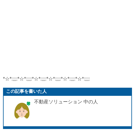
*☆*:;;;:*☆*:;;;:*☆*:;;;:*☆*:;;;:*☆*:;;;:*☆*:;;;:
この記事を書いた人
不動産ソリューション 中の人