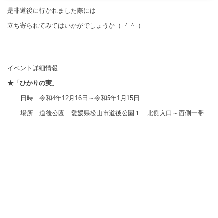
是非道後に行かれました際には
立ち寄られてみてはいかがでしょうか（‐＾＾‐）
イベント詳細情報
★「ひかりの実」
日時 令和
4
年
12
月
16
日～令和
5
年
1
月
15
日
場所 道後公園 愛媛県松山市道後公園１ 北側入口～西側一帯