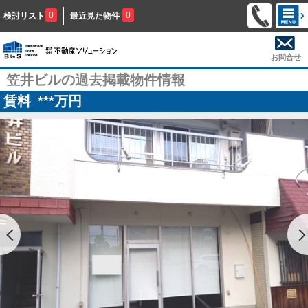
0
0
検討リスト
最近見た物件
お問合せ
笠井ビルの過去掲載物件情報
賃料
***
万円