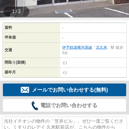
1 / 2
賃料
-
坪単価
-
伊予鉄道横河原線
「
北久米
」駅 徒歩
交通
5分
間取り(面積)
-(-)
築年月
-(-)
メールでお問い合わせする(無料)
電話でお問い合わせする
当社イチオシの物件の「笠井ビル」。ぜひ一度ご覧くださ
い。くすりのレデイ 久米駅前店が、こちらの物件から