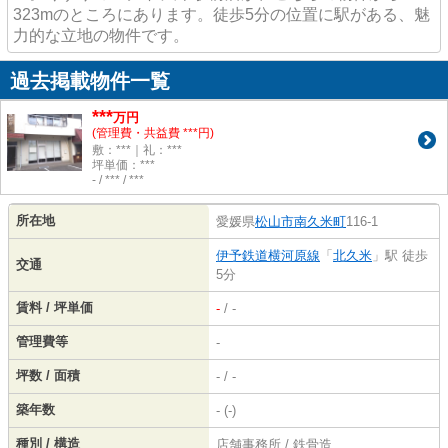
323mのところにあります。徒歩5分の位置に駅がある、魅
力的な立地の物件です。
過去掲載物件一覧
***
万円
(管理費・共益費 ***円)
敷：***｜礼：***
坪単価：***
- / *** / ***
所在地
愛媛県
松山市
南久米町
116-1
伊予鉄道横河原線
「
北久米
」駅 徒歩
交通
5分
賃料 / 坪単価
-
/ -
管理費等
-
坪数 / 面積
- / -
築年数
- (-)
種別 / 構造
店舗事務所 / 鉄骨造