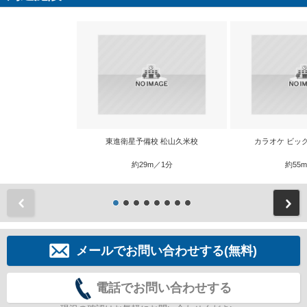
東進衛星予備校 松山久米校
カラオケ ビッ
約29m／1分
約55
前
メールでお問い合わせする(無料)
電話でお問い合わせする