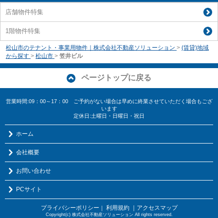
店舗物件特集
1階物件特集
松山市のテナント・事業用物件｜株式会社不動産ソリューション
>
(賃貸)地域
から探す
>
松山市
>
笠井ビル
ページトップに戻る
営業時間:09：00～17：00 ご予約がない場合は早めに終業させていただく場合もござ
います
定休日:土曜日・日曜日・祝日
ホーム
会社概要
お問い合わせ
PCサイト
プライバシーポリシー
利用規約
｜アクセスマップ
｜
Copyright(c) 株式会社不動産ソリューション All rights reserved.