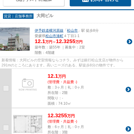
大同ビル
賃貸｜店舗事務所
伊予鉄道横河原線
「
松山市
」駅 徒歩8分
愛媛県
松山市
湊町
４丁目1-1
12.1
12.3255
万円～
万円
築年数：築55年 ｜募集中：
2室
階数：4階建
新着情報：大同ビルの空室情報ならコチラ。みずほ銀行松山支店が物件から
291mのところにあります。高いニーズのある、駅徒歩8分の物件です。
12.1
万
円
(管理費・共益費 -)
敷：3ヶ月｜礼：0ヶ月
所在階：2階
間取り：-
面積：74.10㎡
12.3255
万
円
(管理費・共益費 -)
敷：6ヶ月｜礼：0ヶ月
所在階：3階