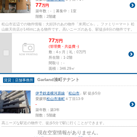
77
万円
築年数：- ｜募集中：
1室
階数：2階建
松山市近辺での物件情報：大好評のあの物件「米周ビル」。ファミリーマート 松
山銀天街店が146mにある物件です。高いニーズのある、駅徒歩8分の物件です。
77
万
円
(管理費・共益費 -)
敷：4ヶ月｜礼：0万円
所在階：1-2階
間取り：-
面積：346.29㎡
Garland湊町テナント
賃貸｜店舗事務所
伊予鉄道横河原線
「
松山市
」駅 徒歩5分
愛媛県
松山市
湊町
４丁目13-9
-
築年数：築3年
階数：5階建
高ニーズな駅近の物件で、徒歩5分で駅に行くことができます。
現在空室情報がありません。