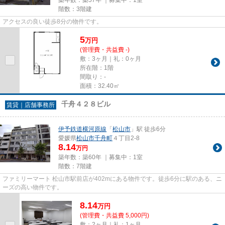
階数：3階建
アクセスの良い徒歩8分の物件です。
5
万
円
(管理費・共益費 -)
敷：3ヶ月｜礼：0ヶ月
所在階：1階
間取り：-
面積：32.40㎡
千舟４２８ビル
賃貸｜店舗事務所
伊予鉄道横河原線
「
松山市
」駅 徒歩6分
愛媛県
松山市
千舟町
４丁目2-8
8.14
万円
築年数：築60年 ｜募集中：
1室
階数：7階建
ファミリーマート 松山市駅前店が402mにある物件です。徒歩6分に駅のある、ニ
ーズの高い物件です。
8.14
万
円
(管理費・共益費 5,000円)
敷：2ヶ月｜礼：1ヶ月