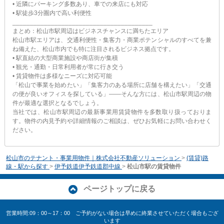
• 近隣にパーキング多数あり、車での来店にも対応
• 駅徒歩3分圏内で高い利便性
________________________________________
まとめ：松山市駅周辺はビジネスチャンスに満ちたエリア
松山市駅エリアは、交通利便性・集客力・商業ポテンシャルのすべてを兼
ね備えた、松山市内でも特に注目されるビジネス拠点です。
• 駅直結の大型商業施設や商店街が集積
• 観光・通勤・日常利用者が常に行き交う
• 賃貸物件は多様なニーズに対応可能
「松山で事業を始めたい」「集客力のある場所に店舗を構えたい」「交通
の便が良いオフィスを探している」――そんな方には、松山市駅周辺の物
件が最適な選択となるでしょう。
当社では、松山市駅周辺の最新事業用賃貸物件を多数取り扱っておりま
す。物件の内見予約や詳細情報のご相談は、ぜひお気軽にお問い合わせく
ださい。
松山市のテナント・事業用物件｜株式会社不動産ソリューション
>
(賃貸)路
線・駅から探す
>
伊予鉄道伊予鉄道郡中線
>
松山市駅の賃貸物件
ページトップに戻る
営業時間:09：00～17：00 ご予約がない場合は早めに終業させていただく場合もござ
います