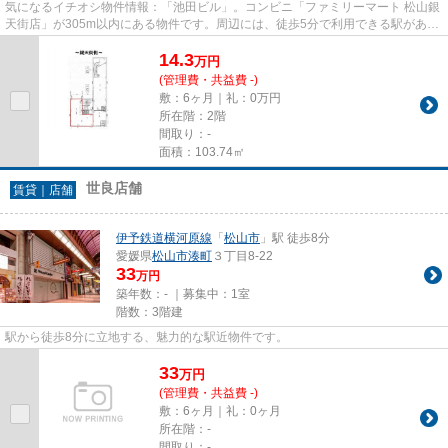
気になるイチオシ物件情報：「池田ビル」。コンビニ「ファミリーマート 松山銀
天街店」が305m以内にある物件です。周辺には、徒歩5分で利用できる駅があり
ます。
14.3
万
円
(管理費・共益費 -)
敷：6ヶ月｜礼：0万円
所在階：2階
間取り：-
面積：103.74㎡
世良店舗
賃貸｜店舗
伊予鉄道横河原線
「
松山市
」駅 徒歩8分
愛媛県
松山市
湊町
３丁目8-22
33
万円
築年数：- ｜募集中：
1室
階数：3階建
駅から徒歩8分に立地する、魅力的な駅近物件です。
33
万
円
(管理費・共益費 -)
敷：6ヶ月｜礼：0ヶ月
所在階：-
間取り：-