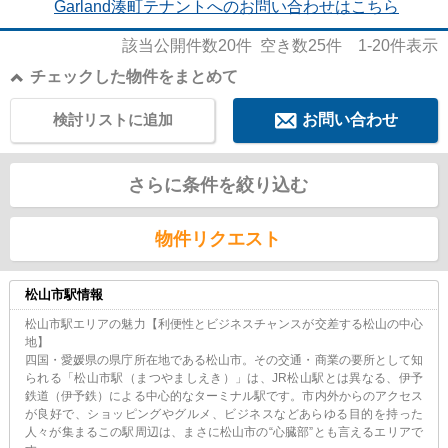
Garland湊町テナントへのお問い合わせはこちら
該当公開件数
20
件 空き数
25
件
1-20
件表示
チェックした物件をまとめて
検討リストに追加
お問い合わせ
さらに条件を絞り込む
物件リクエスト
松山市駅情報
松山市駅エリアの魅力【利便性とビジネスチャンスが交差する松山の中心
地】
四国・愛媛県の県庁所在地である松山市。その交通・商業の要所として知
られる「松山市駅（まつやましえき）」は、JR松山駅とは異なる、伊予
鉄道（伊予鉄）による中心的なターミナル駅です。市内外からのアクセス
が良好で、ショッピングやグルメ、ビジネスなどあらゆる目的を持った
人々が集まるこの駅周辺は、まさに松山市の“心臓部”とも言えるエリアで