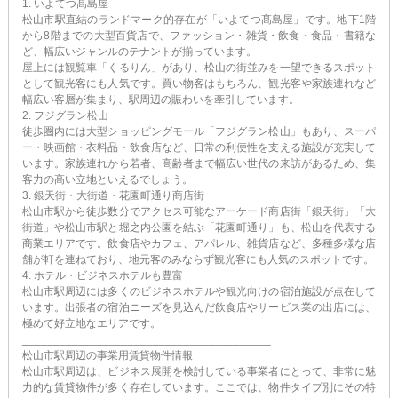
1. いよてつ髙島屋
松山市駅直結のランドマーク的存在が「いよてつ髙島屋」です。地下1階
から8階までの大型百貨店で、ファッション・雑貨・飲食・食品・書籍な
ど、幅広いジャンルのテナントが揃っています。
屋上には観覧車「くるりん」があり、松山の街並みを一望できるスポット
として観光客にも人気です。買い物客はもちろん、観光客や家族連れなど
幅広い客層が集まり、駅周辺の賑わいを牽引しています。
2. フジグラン松山
徒歩圏内には大型ショッピングモール「フジグラン松山」もあり、スーパ
ー・映画館・衣料品・飲食店など、日常の利便性を支える施設が充実して
います。家族連れから若者、高齢者まで幅広い世代の来訪があるため、集
客力の高い立地といえるでしょう。
3. 銀天街・大街道・花園町通り商店街
松山市駅から徒歩数分でアクセス可能なアーケード商店街「銀天街」「大
街道」や松山市駅と堀之内公園を結ぶ「花園町通り」も、松山を代表する
商業エリアです。飲食店やカフェ、アパレル、雑貨店など、多種多様な店
舗が軒を連ねており、地元客のみならず観光客にも人気のスポットです。
4. ホテル・ビジネスホテルも豊富
松山市駅周辺には多くのビジネスホテルや観光向けの宿泊施設が点在して
います。出張者の宿泊ニーズを見込んだ飲食店やサービス業の出店には、
極めて好立地なエリアです。
________________________________________
松山市駅周辺の事業用賃貸物件情報
松山市駅周辺は、ビジネス展開を検討している事業者にとって、非常に魅
力的な賃貸物件が多く存在しています。ここでは、物件タイプ別にその特