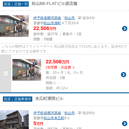
松山BE-FLATビル貸店舗
賃貸｜店舗一部
伊予鉄道横河原線
「
松山市
」駅 徒歩4分
愛媛県
松山市
湊町
４丁目10-8
22.506
万円
築年数：築37年 ｜募集中：
1室
階数：5階建
こちらの物件はファミリーマート 松山銀天街店まで411mにあります。徒歩4分で
駅にアクセスできる物件です。
22.506
万
円
(管理費・共益費 -)
敷：10ヶ月｜礼：0ヶ月
所在階：1階
間取り：-
面積：45.12㎡
末広町濱岡ビル
賃貸｜店舗事務所
伊予鉄道横河原線
「
松山市
」駅 徒歩8分
愛媛県
松山市
末広町
6-2
5
万円
築年数：築57年 ｜募集中：
1室