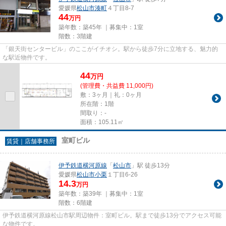
愛媛県
松山市
湊町
４丁目8-7
44
万円
築年数：築45年 ｜募集中：
1室
階数：3階建
「銀天街センタービル」のここがイチオシ。駅から徒歩7分に立地する、魅力的
な駅近物件です。
44
万
円
(管理費・共益費 11,000円)
敷：3ヶ月｜礼：0ヶ月
所在階：1階
間取り：-
面積：105.11㎡
室町ビル
賃貸｜店舗事務所
伊予鉄道横河原線
「
松山市
」駅 徒歩13分
愛媛県
松山市
小栗
１丁目6-26
14.3
万円
築年数：築39年 ｜募集中：
1室
階数：6階建
伊予鉄道横河原線松山市駅周辺物件：室町ビル。駅まで徒歩13分でアクセス可能
な物件です。