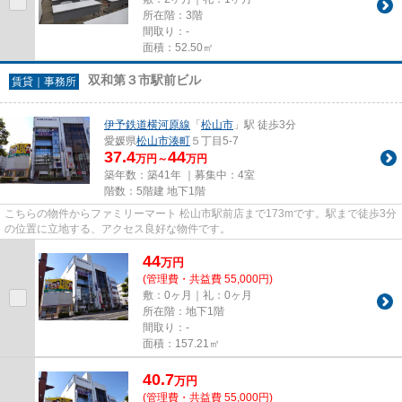
所在階：3階
間取り：-
面積：52.50㎡
双和第３市駅前ビル
賃貸｜事務所
伊予鉄道横河原線
「
松山市
」駅 徒歩3分
愛媛県
松山市
湊町
５丁目5-7
37.4
44
万円～
万円
築年数：築41年 ｜募集中：
4室
階数：5階建 地下1階
こちらの物件からファミリーマート 松山市駅前店まで173mです。駅まで徒歩3分
の位置に立地する、アクセス良好な物件です。
44
万
円
(管理費・共益費 55,000円)
敷：0ヶ月｜礼：0ヶ月
所在階：地下1階
間取り：-
面積：157.21㎡
40.7
万
円
(管理費・共益費 55,000円)