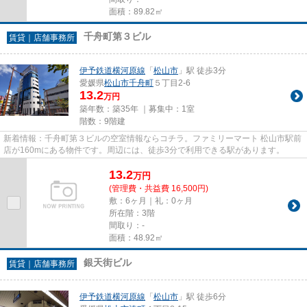
面積：89.82㎡
千舟町第３ビル
賃貸｜店舗事務所
伊予鉄道横河原線
「
松山市
」駅 徒歩3分
愛媛県
松山市
千舟町
５丁目2-6
13.2
万円
築年数：築35年 ｜募集中：
1室
階数：9階建
新着情報：千舟町第３ビルの空室情報ならコチラ。ファミリーマート 松山市駅前
店が160mにある物件です。周辺には、徒歩3分で利用できる駅があります。
13.2
万
円
(管理費・共益費 16,500円)
敷：6ヶ月｜礼：0ヶ月
所在階：3階
間取り：-
面積：48.92㎡
銀天街ビル
賃貸｜店舗事務所
伊予鉄道横河原線
「
松山市
」駅 徒歩6分