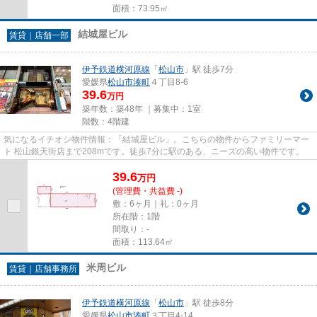
面積：73.95㎡
結城屋ビル
賃貸｜店舗一部
伊予鉄道横河原線
「
松山市
」駅 徒歩7分
愛媛県
松山市
湊町
４丁目8-6
39.6
万円
築年数：築48年 ｜募集中：
1室
階数：4階建
気になるイチオシ物件情報：「結城屋ビル」。こちらの物件からファミリーマー
ト 松山銀天街店まで208mです。徒歩7分に駅のある、ニーズの高い物件です。
39.6
万
円
(管理費・共益費 -)
敷：6ヶ月｜礼：0ヶ月
所在階：1階
間取り：-
面積：113.64㎡
米周ビル
賃貸｜店舗事務所
伊予鉄道横河原線
「
松山市
」駅 徒歩8分
愛媛県
松山市
湊町
３丁目4-14