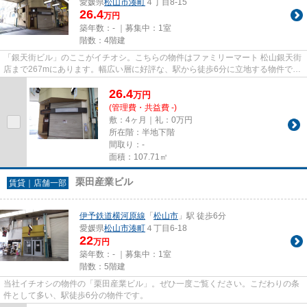
愛媛県
松山市
湊町
４丁目8-15
26.4
万円
築年数：- ｜募集中：
1室
階数：4階建
「銀天街ビル」のここがイチオシ。こちらの物件はファミリーマート 松山銀天街
店まで267mにあります。幅広い層に好評な、駅から徒歩6分に立地する物件で
す。
26.4
万
円
(管理費・共益費 -)
敷：4ヶ月｜礼：0万円
所在階：半地下階
間取り：-
面積：107.71㎡
栗田産業ビル
賃貸｜店舗一部
伊予鉄道横河原線
「
松山市
」駅 徒歩6分
愛媛県
松山市
湊町
４丁目6-18
22
万円
築年数：- ｜募集中：
1室
階数：5階建
当社イチオシの物件の「栗田産業ビル」。ぜひ一度ご覧ください。こだわりの条
件として多い、駅徒歩6分の物件です。