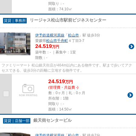
間取り：-
面積：74.10㎡
リージャス松山市駅前ビジネスセンター
賃貸｜事務所
伊予鉄道横河原線
「
松山市
」駅 徒歩3分
愛媛県
松山市
千舟町
４丁目3-7
24.519
万円
築年数：- ｜募集中：
1室
階数：-
ファミリーマート 松山銀天街店が464m以内にある物件です。駅まで歩いてアク
セスできる、徒歩3分の距離に立地する物件です。
24.519
万
円
(管理費・共益費 -)
敷：0ヶ月｜礼：0ヶ月
所在階：1階
間取り：-
面積：14.50㎡
銀天街センタービル
賃貸｜店舗一部
伊予鉄道横河原線
「
松山市
」駅 徒歩7分