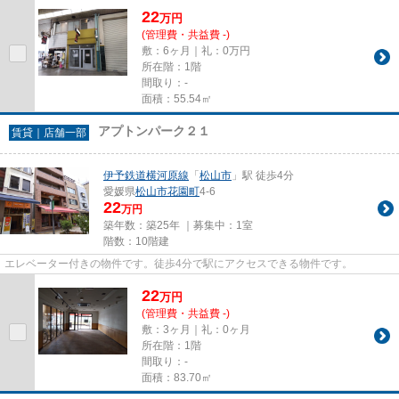
22
万
円
(管理費・共益費 -)
敷：6ヶ月｜礼：0万円
所在階：1階
間取り：-
面積：55.54㎡
アプトンパーク２１
賃貸｜店舗一部
伊予鉄道横河原線
「
松山市
」駅 徒歩4分
愛媛県
松山市
花園町
4-6
22
万円
築年数：築25年 ｜募集中：
1室
階数：10階建
エレベーター付きの物件です。徒歩4分で駅にアクセスできる物件です。
22
万
円
(管理費・共益費 -)
敷：3ヶ月｜礼：0ヶ月
所在階：1階
間取り：-
面積：83.70㎡