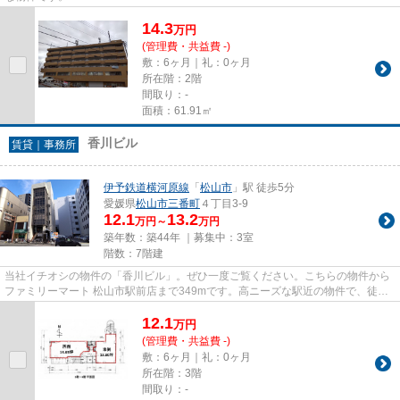
14.3
万
円
(管理費・共益費 -)
敷：6ヶ月｜礼：0ヶ月
所在階：2階
間取り：-
面積：61.91㎡
香川ビル
賃貸｜事務所
伊予鉄道横河原線
「
松山市
」駅 徒歩5分
愛媛県
松山市
三番町
４丁目3-9
12.1
13.2
万円～
万円
築年数：築44年 ｜募集中：
3室
階数：7階建
当社イチオシの物件の「香川ビル」。ぜひ一度ご覧ください。こちらの物件から
ファミリーマート 松山市駅前店まで349mです。高ニーズな駅近の物件で、徒歩5
分で駅に行くことができます。
12.1
万
円
(管理費・共益費 -)
敷：6ヶ月｜礼：0ヶ月
所在階：3階
間取り：-