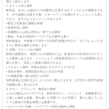
徴をご紹介します。
1. オフィス向け物件
駅直結、あるいは徒歩1〜5分圏内に位置するオフィスビルが複数ありま
す。中小規模の企業や士業、スタートアップ企業がテナントとして入居し
ており、以下のようなメリットがあります。
• 駅近で従業員の通勤が容易
• 来客対応に便利
• 高層階からは松山市街を一望できる眺望
• 敷金・礼金が比較的リーズナブルな物件も多い
賃料相場は、坪単価で7,000〜10,000円前後が中心で、エリアによっては
さらに割安な物件も存在します。
2. 店舗・テナント向け物件
駅前の路面店や、商業ビルの1階部分には、飲食店や小売店向けのテナン
トが豊富にあります。とくにいよてつ髙島屋周辺のエリアは昼夜問わず人
通りが多く、安定した集客が期待できます。
• スケルトン物件：内装を自由にカスタマイズできる
• 居抜き物件：初期投資を抑えた出店が可能
• 小規模店舗：個人経営にも対応
賃料相場は立地や広さにより大きく異なりますが、10万円〜30万円前後
の範囲が多く見られます。
3. サロン・クリニック・教室向け物件
ビルの2階以上のフロアでは、美容系サロン、クリニック、各種教室など
に適した物件も多数。落ち着いた空間づくりが可能で、通りに面していな
くても集客が可能な業態には最適です。
• エレベーター完備、バリアフリー対応の物件も増加