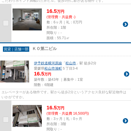
こだわりポイント満載の三井ビル。徒歩5分に駅がある物件です。
16.5
万
円
(管理費・共益費 -)
敷：6ヶ月｜礼：0万円
所在階：1階
間取り：-
面積：55.71㎡
ＫＯ第二ビル
賃貸｜店舗一部
伊予鉄道横河原線
「
松山市
」駅 徒歩2分
愛媛県
松山市
湊町
５丁目3-4
16.5
万円
築年数：築43年 ｜募集中：
1室
階数：6階建
エレベーターがある物件です。駅から徒歩2分というアクセス良好な駅近物件は
いかがですか。
16.5
万
円
(管理費・共益費 16,500円)
敷：3ヶ月｜礼：0ヶ月
所在階：3階
間取り：-