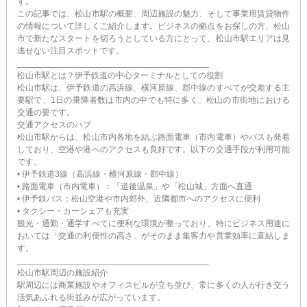
す。
この記事では、松山市駅の概要、周辺施設の魅力、そして事業用賃貸物件
の情報について詳しくご紹介します。ビジネスの拠点をお探しの方、松山
市で新たなスタートを切ろうとしている方にとって、松山市駅エリアは見
逃せない注目スポットです。
________________________________________
松山市駅とは？伊予鉄道の中心ターミナルとしての役割
松山市駅は、伊予鉄道の高浜線、横河原線、郡中線のすべてが交差する主
要駅で、1日の乗降者数は市内の中でも特に多く、松山の市街地における
交通の要です。
交通アクセスのハブ
松山市駅からは、松山市内各地を結ぶ路面電車（市内電車）やバスも発着
しており、空港や港へのアクセスも良好です。以下の交通手段が利用可能
です。
• 伊予鉄道3線（高浜線・横河原線・郡中線）
• 路面電車（市内電車）：「道後温泉」や「松山城」方面へ直通
• 伊予鉄バス：松山空港や市内郊外、近隣都市へのアクセスに便利
• タクシー・カーシェアも充実
観光・通勤・通学すべてに便利な環境が整っており、特にビジネス用途に
おいては「交通の利便性の高さ」がそのまま集客力や営業効率に直結しま
す。
________________________________________
松山市駅周辺の施設紹介
駅周辺には商業施設やオフィスビルが立ち並び、常に多くの人が行き交う
活気あふれる街並みが広がっています。