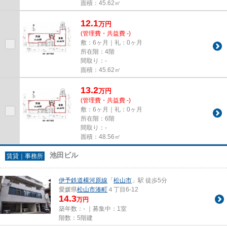
面積：45.62㎡
12.1
万
円
(管理費・共益費 -)
敷：6ヶ月｜礼：0ヶ月
所在階：4階
間取り：-
面積：45.62㎡
13.2
万
円
(管理費・共益費 -)
敷：6ヶ月｜礼：0ヶ月
所在階：6階
間取り：-
面積：48.56㎡
池田ビル
賃貸｜事務所
伊予鉄道横河原線
「
松山市
」駅 徒歩5分
愛媛県
松山市
湊町
４丁目6-12
14.3
万円
築年数：- ｜募集中：
1室
階数：5階建