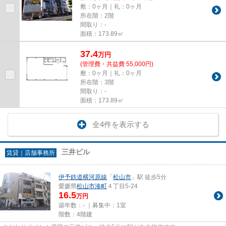
敷：0ヶ月｜礼：0ヶ月
所在階：2階
間取り：-
面積：173.89㎡
37.4
万
円
(管理費・共益費 55,000円)
敷：0ヶ月｜礼：0ヶ月
所在階：3階
間取り：-
面積：173.89㎡
全4件を表示する
三井ビル
賃貸｜店舗事務所
伊予鉄道横河原線
「
松山市
」駅 徒歩5分
愛媛県
松山市
湊町
４丁目5-24
16.5
万円
築年数：- ｜募集中：
1室
階数：4階建