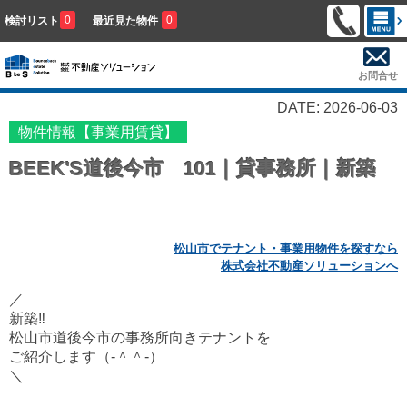
0
0
検討リスト
最近見た物件
お問合せ
DATE: 2026-06-03
物件情報【事業用賃貸】
BEEK'S道後今市 101｜貸事務所｜新築
松山市でテナント・事業用物件を探すなら
株式会社不動産ソリューションへ
／
新築‼
松山市道後今市の事務所向きテナントを
ご紹介します（‐＾＾‐）
＼