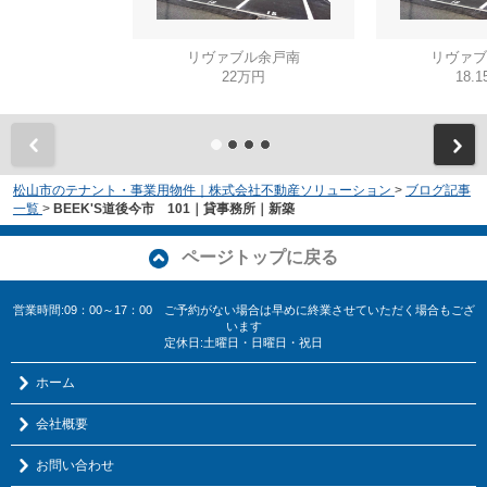
リヴァブル余戸南
リヴァブ
22万円
18.
松山市のテナント・事業用物件｜株式会社不動産ソリューション
>
ブログ記事
一覧
>
BEEK'S道後今市 101｜貸事務所｜新築
ページトップに戻る
営業時間:09：00～17：00 ご予約がない場合は早めに終業させていただく場合もござ
います
定休日:土曜日・日曜日・祝日
ホーム
会社概要
お問い合わせ