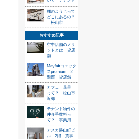
いて｜テナント
麵のようじって
どこにあるの？
｜松山市
おすすめ記事
空中店舗のメリ
ットとは｜貸店
舗
Mayfairコエック
スpremium 2
階西｜貸店舗
カフェ 花星
って？｜松山市
近郊
テナント物件の
仲介手数料っ
て？｜事業用
アスカ勝山町ビ
ル 2階｜貸事