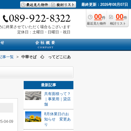
最終更新：2026年08月07日
00
00
件
件
最近見た物件
検討リスト
は早めに終業させていただく場合もございます
定休日：土曜日・日曜日・祝日
記事一覧
>
中華そば 心 ってどこにあ
最新記事
共有面積って？
｜事業用｜貸店
舗
8月休業日のお
知らせ 変更あ
25-04-09
り