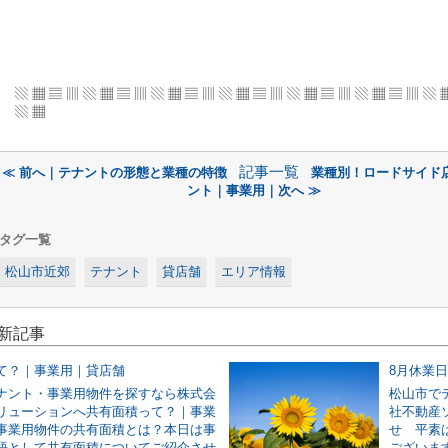
▧ ▦ ▤ ▥ ▧ ▦ ▤ ▥ ▧ ▦ ▤ ▥ ▧ ▦ ▤ ▥
▧ ▦ ▤ ▥ ▧ ▦ ▤ ▥ ▧ 
▧ ▦
記事一覧
≪ 前へ｜テナントの形態と業種の特徴
業種別！ロードサイド
ント｜事業用｜次へ ≫
タグ一覧
松山市近郊
テナント
貸店舗
エリア情報
最新記事
て？｜事業用｜貸店舗
8月休業
ナント・事業用物件を探すなら株式会
松山市で
リューションへ共有面積って？｜事業
社不動産
事業用物件の共有面積とは？本日は事
せ 平素
語として共有面積についてご紹介させ
ございます