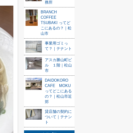
務所
BRANCH
COFFEE
TSUBAKI ってど
こにあるの？｜松
山市
事業用ゴミっ
て？｜テナント
アスカ勝山町ビ
ル １階｜松山
市
DAIDOKORO
CAFE MOKU
ってどこにある
の？｜松山市近
郊
貸店舗の契約に
ついて｜テナン
ト