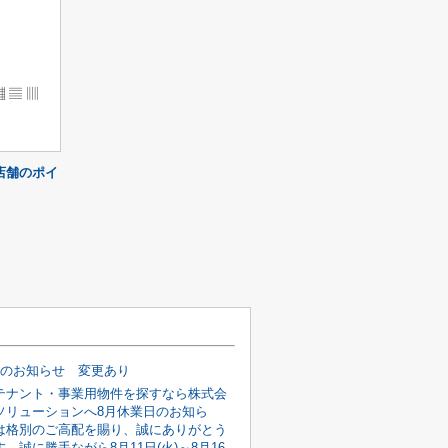
▦ ▤ ▥
店舗のポイ
日のお知らせ 変更あり
テナント・事業用物件を探すなら株式会
ソリューションへ8月休業日のお知ら
は格別のご高配を賜り、誠にありがとう
。誠に勝手ながら8月11日(火)～8月16