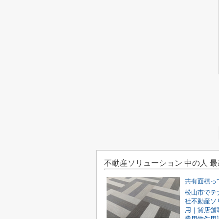
不動産ソリューション 中の人 
共有面積っ
松山市でテ
社不動産ソ
用｜貸店舗
業用物件用