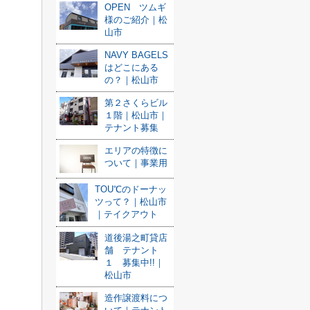
OPEN ツムギ
様のご紹介｜松
山市
NAVY BAGELS
はどこにある
の？｜松山市
第２さくらビル
１階｜松山市｜
テナント募集
エリアの特徴に
ついて｜事業用
TOU℃のドーナッ
ツって？｜松山市
｜テイクアウト
道後湯之町貸店
舗 テナント
１ 募集中!!｜
松山市
造作譲渡料につ