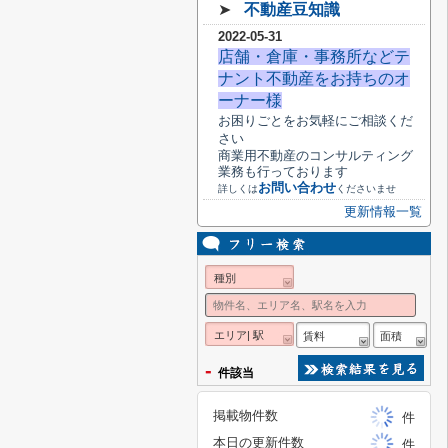
➤
不動産豆知識
2022-05-31
店舗・倉庫・事務所などテ
ナント不動産をお持ちのオ
ーナー様
お困りごとをお気軽にご相談くだ
さい
商業用不動産のコンサルティング
業務も行っております
お問い合わせ
詳しくは
くださいませ
更新情報一覧
種別
エリア| 駅
賃料
面積
-
件該当
掲載物件数
件
本日の更新件数
件