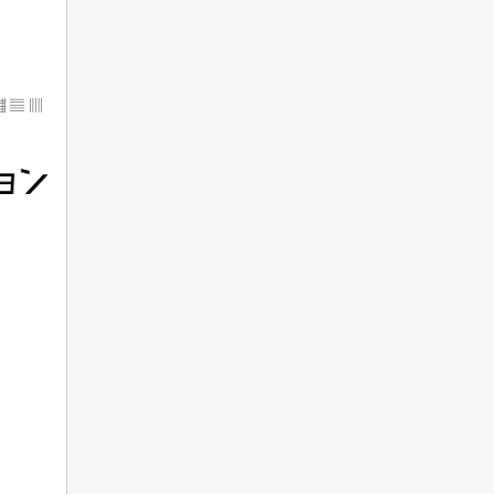
▦ ▤ ▥