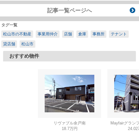
記事一覧ページへ
タグ一覧
松山市の不動産
事業用仲介
店舗
倉庫
事務所
テナント
貸店舗
松山市
おすすめ物件
リヴァブル余戸南
Mayfairグラン
18.7万円
24.0