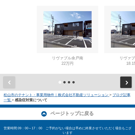
リヴァブル余戸南
リヴァブ
22万円
18.
松山市のテナント・事業用物件｜株式会社不動産ソリューション
>
ブログ記事
一覧
>
感染症対策について
ページトップに戻る
営業時間:09：00～17：00 ご予約がない場合は早めに終業させていただく場合もござ
います