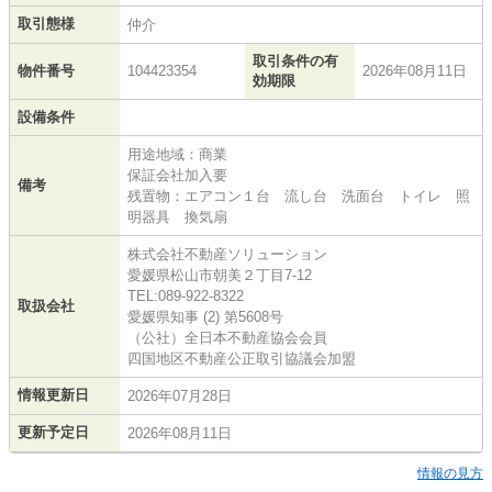
取引態様
仲介
取引条件の有
物件番号
104423354
2026年08月11日
効期限
設備条件
用途地域：商業
保証会社加入要
備考
残置物：エアコン１台 流し台 洗面台 トイレ 照
明器具 換気扇
株式会社不動産ソリューション
愛媛県松山市朝美２丁目7-12
TEL:089-922-8322
取扱会社
愛媛県知事 (2) 第5608号
（公社）全日本不動産協会会員
四国地区不動産公正取引協議会加盟
情報更新日
2026年07月28日
更新予定日
2026年08月11日
情報の見方