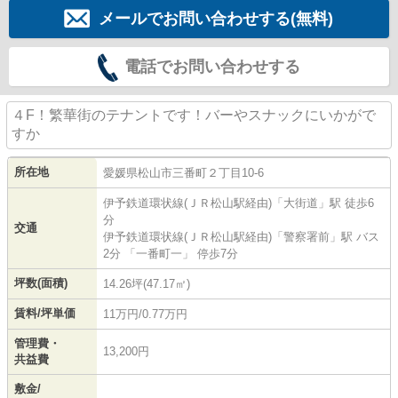
メールでお問い合わせする(無料)
電話でお問い合わせする
４F！繁華街のテナントです！バーやスナックにいかがで
すか
所在地
愛媛県
松山市
三番町
２丁目10-6
伊予鉄道環状線(ＪＲ松山駅経由)
「
大街道
」駅 徒歩6
分
交通
伊予鉄道環状線(ＪＲ松山駅経由)
「
警察署前
」駅 バス
2分 「一番町一」 停歩7分
坪数(面積)
14.26坪(47.17㎡)
賃料/坪単価
11万円/0.77万円
管理費・
13,200円
共益費
敷金/