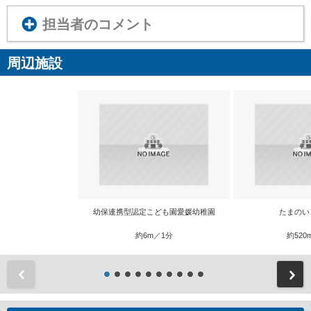
担当者のコメント
周辺施設
幼保連携型認定こども園愛媛幼稚園
たまのい
約6m／1分
約520
前