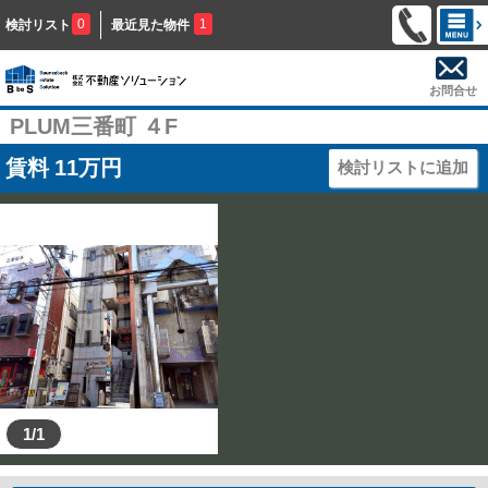
0
1
検討リスト
最近見た物件
お問合せ
PLUM三番町 ４F
賃料
11
万円
検討リストに追加
1/1