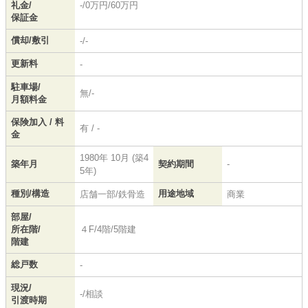
礼金/
-/0万円/60万円
保証金
償却/敷引
-/-
更新料
-
駐車場/
無/-
月額料金
保険加入 / 料
有 / -
金
1980年 10月 (築4
築年月
契約期間
-
5年)
種別/構造
用途地域
店舗一部/鉄骨造
商業
部屋/
所在階/
４F/4階/5階建
階建
総戸数
-
現況/
-/相談
引渡時期