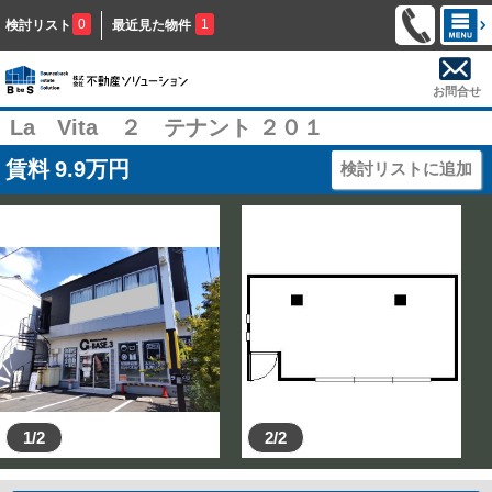
0
1
検討リスト
最近見た物件
お問合せ
La Vita ２ テナント ２０１
賃料
9.9
万円
検討リストに追加
1/2
2/2