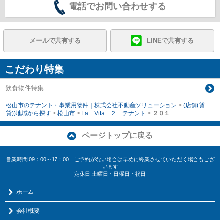
電話でお問い合わせする
メールで共有する
LINEで共有する
こだわり特集
飲食物件特集
松山市のテナント・事業用物件｜株式会社不動産ソリューション
>
(店舗(賃
貸))地域から探す
>
松山市
>
La Vita ２ テナント
>
２０１
ページトップに戻る
営業時間:09：00～17：00 ご予約がない場合は早めに終業させていただく場合もござ
います
定休日:土曜日・日曜日・祝日
ホーム
会社概要