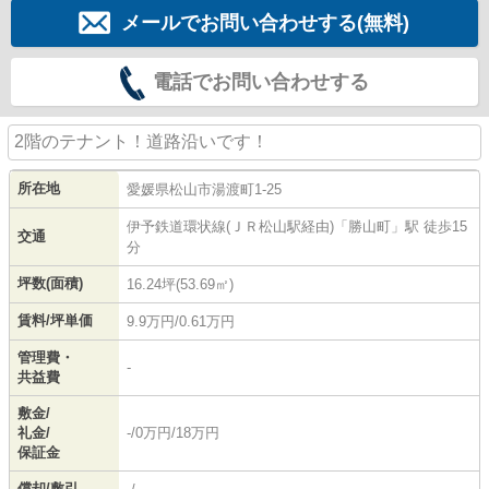
メールでお問い合わせする(無料)
電話でお問い合わせする
2階のテナント！道路沿いです！
所在地
愛媛県
松山市
湯渡町
1-25
伊予鉄道環状線(ＪＲ松山駅経由)
「
勝山町
」駅 徒歩15
交通
分
坪数(面積)
16.24坪(53.69㎡)
賃料/坪単価
9.9万円/0.61万円
管理費・
-
共益費
敷金/
礼金/
-/0万円/18万円
保証金
償却/敷引