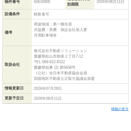
物件番号
60618905
2026年08月11日
効期限
設備条件
軽飲食可
用途地域：第一種住居
共益費：実費 保証会社加入要
備考
共用駐車場有
株式会社不動産ソリューション
愛媛県松山市朝美２丁目7-12
TEL:089-922-8322
取扱会社
愛媛県知事 (2) 第5608号
（公社）全日本不動産協会会員
四国地区不動産公正取引協議会加盟
情報更新日
2026年07月28日
更新予定日
2026年08月11日
情報の見方