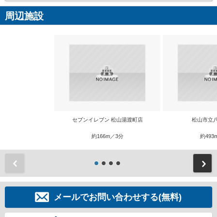
周辺施設
セブンイレブン 松山湯渡町店
松山市立
約166m／3分
約493
前
メールでお問い合わせする(無料)