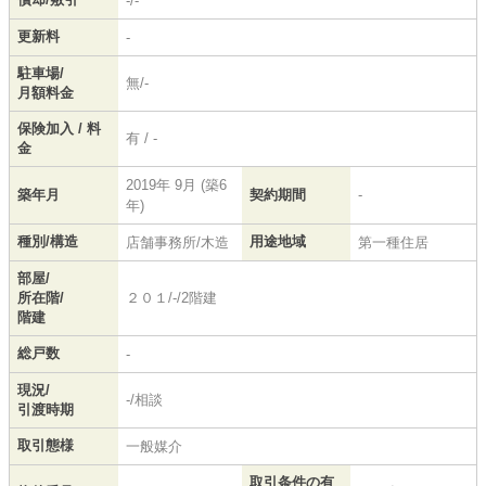
-/-
更新料
-
駐車場/
無/-
月額料金
保険加入 / 料
有 / -
金
2019年 9月 (築6
築年月
契約期間
-
年)
種別/構造
用途地域
店舗事務所/木造
第一種住居
部屋/
所在階/
２０１/-/2階建
階建
総戸数
-
現況/
-/相談
引渡時期
取引態様
一般媒介
取引条件の有