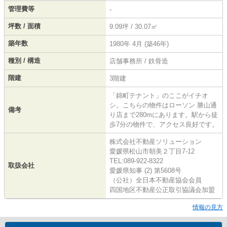
管理費等
-
坪数 / 面積
9.09坪 / 30.07㎡
築年数
1980年 4月 (築46年)
種別 / 構造
店舗事務所 / 鉄骨造
階建
3階建
「錦町テナント」のここがイチオ
シ。こちらの物件はローソン 勝山通
備考
り店まで280mにあります。駅から徒
歩7分の物件で、アクセス良好です。
株式会社不動産ソリューション
愛媛県松山市朝美２丁目7-12
TEL:089-922-8322
取扱会社
愛媛県知事 (2) 第5608号
（公社）全日本不動産協会会員
四国地区不動産公正取引協議会加盟
情報の見方