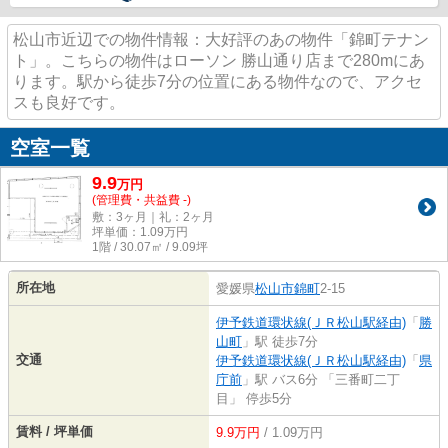
松山市近辺での物件情報：大好評のあの物件「錦町テナン
ト」。こちらの物件はローソン 勝山通り店まで280mにあ
ります。駅から徒歩7分の位置にある物件なので、アクセ
スも良好です。
空室一覧
9.9
万
円
(管理費・共益費 -)
敷：3ヶ月｜礼：2ヶ月
坪単価：
1.09
万円
1階 / 30.07㎡ / 9.09坪
所在地
愛媛県
松山市
錦町
2-15
伊予鉄道環状線(ＪＲ松山駅経由)
「
勝
山町
」駅 徒歩7分
交通
伊予鉄道環状線(ＪＲ松山駅経由)
「
県
庁前
」駅 バス6分 「三番町二丁
目」 停歩5分
賃料 / 坪単価
9.9万円
/ 1.09万円