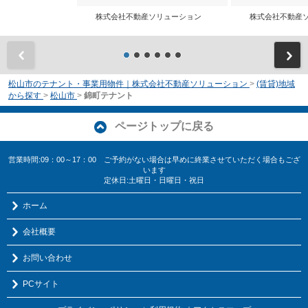
株式会社不動産ソリューション
株式会社不動産
前
松山市のテナント・事業用物件｜株式会社不動産ソリューション
>
(賃貸)地域
から探す
>
松山市
>
錦町テナント
ページトップに戻る
営業時間:09：00～17：00 ご予約がない場合は早めに終業させていただく場合もござ
います
定休日:土曜日・日曜日・祝日
ホーム
会社概要
お問い合わせ
PCサイト