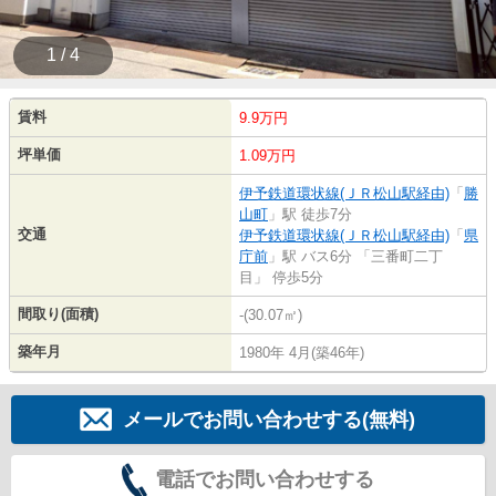
1 / 4
賃料
9.9万円
坪単価
1.09万円
伊予鉄道環状線(ＪＲ松山駅経由)
「
勝
山町
」駅 徒歩7分
交通
伊予鉄道環状線(ＪＲ松山駅経由)
「
県
庁前
」駅 バス6分 「三番町二丁
目」 停歩5分
間取り(面積)
-(30.07㎡)
築年月
1980年 4月(築46年)
メールでお問い合わせする(無料)
電話でお問い合わせする