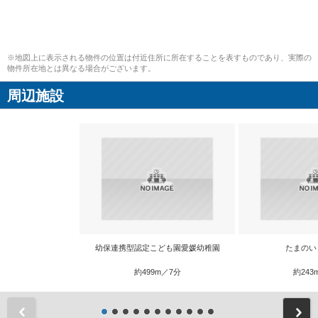
※地図上に表示される物件の位置は付近住所に所在することを表すものであり、実際の
物件所在地とは異なる場合がございます。
周辺施設
幼保連携型認定こども園愛媛幼稚園
たまのい
約499m／7分
約243
前