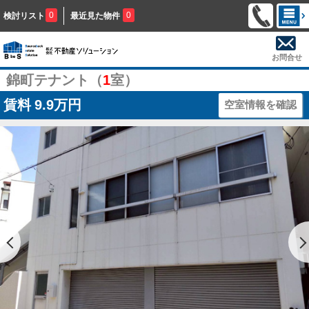
0
0
検討リスト
最近見た物件
お問合せ
錦町テナント（
1
室）
賃料
9.9万円
空室情報を確認