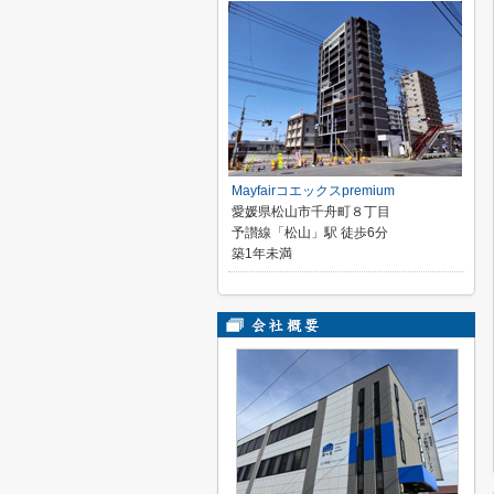
Mayfairコエックスpremium
愛媛県松山市千舟町８丁目
予讃線「松山」駅 徒歩6分
築1年未満