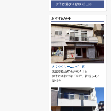
伊予鉄道横河原線 松山市
おすすめ物件
きくやクリーニング 東
愛媛県松山市余戸東４丁目
伊予鉄道郡中線「余戸」駅 徒歩4分
築43年