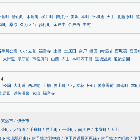
一番町
勝山町
木屋町
柳井町
南江戸
美沢
本町
平和通
天山
北藤原町
道
岡町
桑原
久万ノ台
歩行町
余戸中
余戸西
中村
石手川公園
いよ立花
福音寺
土橋
土居田
余戸
鎌田
南堀端
西堀端
宮田
町
大街道
県庁前
市役所前
山西
衣山
本町四丁目
道後温泉
道後公園
探す
川公園
大街道
西堀端
土橋
勝山町
いよ立花
松山
警察署前
鉄砲町
本町
土居田
道後温泉
衣山
福音寺
東温市
/
伊予市
二番町
/
大街道
/
千舟町
/
勝山町
/
一番町
/
南江戸
/
木屋町
/
天山
ＪＲ松山駅経由)
/
伊予鉄道郡中線
/
伊予鉄道横河原線
/
伊予鉄道本町線
/
伊