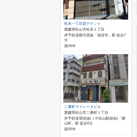
松末一丁目貸テナント
愛媛県松山市松末１丁目
伊予鉄道横河原線「福音寺」駅 徒歩7
分
築56年
二番町マドレーヌビル
愛媛県松山市二番町１丁目
伊予鉄道環状線(ＪＲ松山駅経由)「勝
山町」駅 徒歩6分
築56年