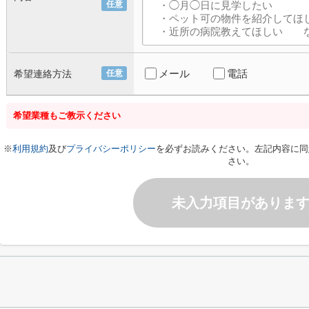
任意
メール
電話
希望連絡方法
任意
希望業種もご教示ください
※
利用規約
及び
プライバシーポリシー
を必ずお読みください。左記内容に同
さい。
未入力項目がありま