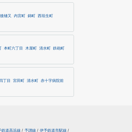
後樋又
内宮町
錦町
西垣生町
町
本町六丁目
木屋町
清水町
鉄砲町
四丁目
宮田町
清水町
赤十字病院前
予鉄道高浜線
/
予讃線
/
伊予鉄道市駅線
/