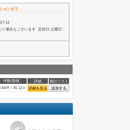
ションまで
7-12
ただく場合もございます 定休日:土曜日・
坪数/面積
詳細
検討リスト
3.64坪 / 45.12㎡
詳細を見る
追加する