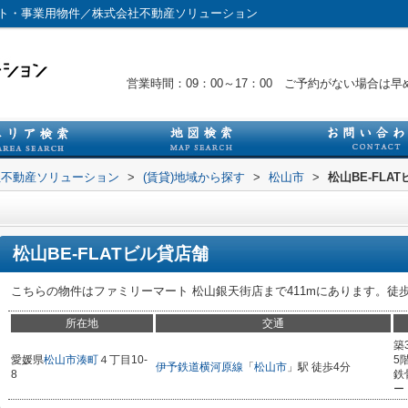
ナント・事業用物件／株式会社不動産ソリューション
営業時間：09：00～17：00 ご予約がない場合
社不動産ソリューション
>
(賃貸)地域から探す
>
松山市
>
松山BE-FLA
松山BE-FLATビル貸店舗
こちらの物件はファミリーマート 松山銀天街店まで411mにあります。徒
所在地
交通
築
愛媛県
松山市
湊町
４丁目10-
5
伊予鉄道横河原線
「
松山市
」駅 徒歩4分
8
鉄
ー