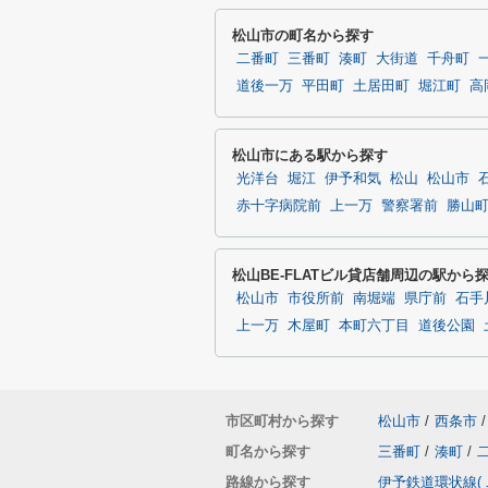
松山市の町名から探す
二番町
三番町
湊町
大街道
千舟町
道後一万
平田町
土居田町
堀江町
高
松山市にある駅から探す
光洋台
堀江
伊予和気
松山
松山市
赤十字病院前
上一万
警察署前
勝山
松山BE-FLATビル貸店舗周辺の駅から
松山市
市役所前
南堀端
県庁前
石手
上一万
木屋町
本町六丁目
道後公園
市区町村から探す
松山市
/
西条市
/
町名から探す
三番町
/
湊町
/
路線から探す
伊予鉄道環状線(