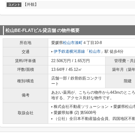
【外観】
コメント
松山BE-FLATビル貸店舗
の物件概要
所在地
愛媛県
松山市
湊町
４丁目10-8
伊予鉄道横河原線
「
松山市
」駅 徒歩4分
交通
賃料/坪単価
22.506万円 / 1.65万円
管理費・共
坪数/面積
13.64坪 / 45.12㎡
築年月（築
店舗一部 / 鉄骨鉄筋コンクリ
種別/構造
階建
ート
あおい薬局が、こちらの物件から443mのとこ
備考
地する、アクセス良好な物件です。
株式会社不動産ソリューション
愛媛県松山市
愛媛県知事 (2) 第5608号
取扱会社
（公社）全日本不動産協会会員、四国地区不