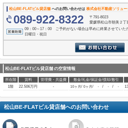
松山BE-FLATビル貸店舗
へのお問い合わせは
株式会社不動産ソリュー
089-922-8322
〒791-8023
愛媛県松山市朝美２丁目
09：00～17：00 ご予約がない場合は早めに終業させてい
日曜日・祝日
松山BE-FLATビル貸店舗
の空室情報
所在階
賃料
管理費・共益費
敷金/礼金/保証金/償却/敷引
1階
22.506万円
-
/
/
/
/
1
10ヶ月
0ヶ月
-
-
-
松山BE-FLATビル貸店舗
へのお問い合わせ