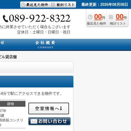
最終更新：2026年08月08日
00
00
件
件
最近見た物件
検討リスト
は早めに終業させていただく場合もございます
定休日：土曜日・日曜日・祝日
Tビル貸店舗
歩4分で駅にアクセスできる物件です。
建物
空室情報へ
37年
階建
骨鉄筋コンクリ
ト