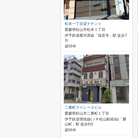
松末一丁目貸テナント
愛媛県松山市松末１丁目
伊予鉄道横河原線「福音寺」駅 徒歩7
分
築56年
二番町マドレーヌビル
愛媛県松山市二番町１丁目
伊予鉄道環状線(ＪＲ松山駅経由)「勝
山町」駅 徒歩6分
築56年