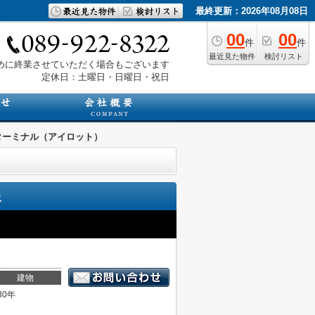
最終更新：2026年08月08日
00
00
件
件
最近見た物件
検討リスト
は早めに終業させていただく場合もございます
定休日：土曜日・日曜日・祝日
ターミナル（アイロット）
報
建物
30年