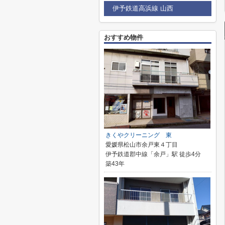
伊予鉄道高浜線 山西
おすすめ物件
きくやクリーニング 東
愛媛県松山市余戸東４丁目
伊予鉄道郡中線「余戸」駅 徒歩4分
築43年