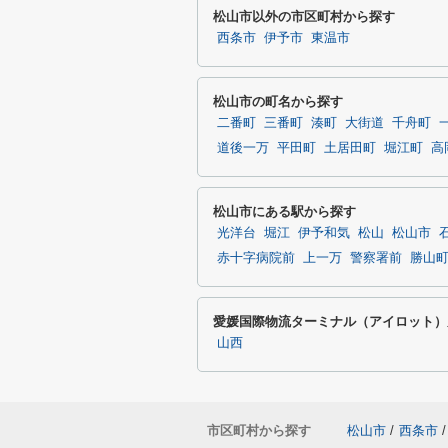
松山市以外の市区町村から探す
西条市
伊予市
東温市
松山市の町名から探す
二番町
三番町
湊町
大街道
千舟町
道後一万
平田町
土居田町
堀江町
高
松山市にある駅から探す
光洋台
堀江
伊予和気
松山
松山市
赤十字病院前
上一万
警察署前
勝山
愛媛国際物流ターミナル（アイロット）
山西
市区町村から探す
松山市
/
西条市
/