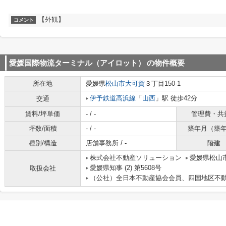
【外観】
コメント
愛媛国際物流ターミナル（アイロット）
の物件概要
所在地
愛媛県
松山市
大可賀
３丁目150-1
伊予鉄道高浜線
「
山西
」駅 徒歩42分
交通
賃料/坪単価
- / -
管理費・共
坪数/面積
- / -
築年月（築
種別/構造
店舗事務所 / -
階建
株式会社不動産ソリューション
愛媛県松山市
愛媛県知事 (2) 第5608号
取扱会社
（公社）全日本不動産協会会員、四国地区不