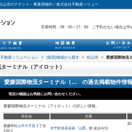
愛媛国際物流ターミナル（アイロット）／松山市のテナント・事業用物件／株式会社不動産ソリューション
営業時間：09：00～17：00 ご予約がない場合
社不動産ソリューション
>
(賃貸)地域から探す
>
松山市
>
愛媛国際物流
流ターミナル（アイロット）
愛媛国際物流ターミナル（アイロット）
の過去掲載物件情
現況の確認はお気軽にお問い合わせください。
愛媛国際物流ターミナル（アイロット）の詳しい情報。
所在地
交通
築
愛媛県
松山市
大可賀
３丁目
伊予鉄道高浜線
「
山西
」駅 徒歩42分
-
150-1