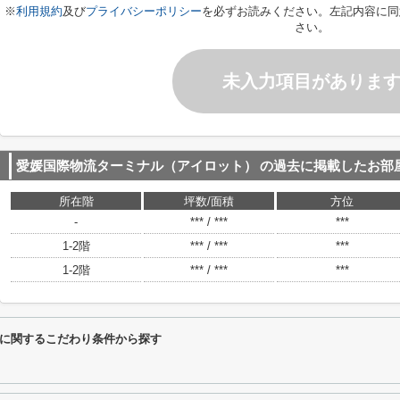
※
利用規約
及び
プライバシーポリシー
を必ずお読みください。左記内容に同
さい。
未入力項目がありま
愛媛国際物流ターミナル（アイロット）
の過去に掲載したお部
所在階
坪数/面積
方位
-
*** / ***
***
1-2階
*** / ***
***
1-2階
*** / ***
***
に関するこだわり条件から探す