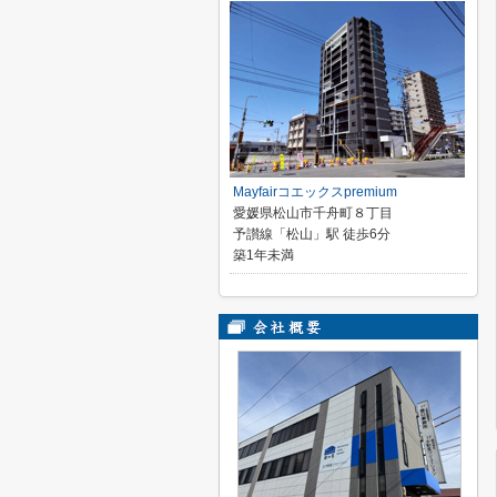
Mayfairコエックスpremium
愛媛県松山市千舟町８丁目
予讃線「松山」駅 徒歩6分
築1年未満