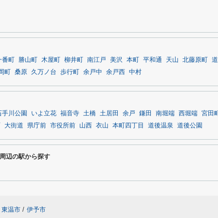
一番町
勝山町
木屋町
柳井町
南江戸
美沢
本町
平和通
天山
北藤原町
道
岡町
桑原
久万ノ台
歩行町
余戸中
余戸西
中村
石手川公園
いよ立花
福音寺
土橋
土居田
余戸
鎌田
南堀端
西堀端
宮田
町
大街道
県庁前
市役所前
山西
衣山
本町四丁目
道後温泉
道後公園
周辺の駅から探す
東温市
/
伊予市