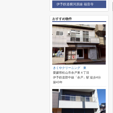
伊予鉄道横河原線 福音寺
おすすめ物件
きくやクリーニング 東
愛媛県松山市余戸東４丁目
伊予鉄道郡中線「余戸」駅 徒歩4分
築43年