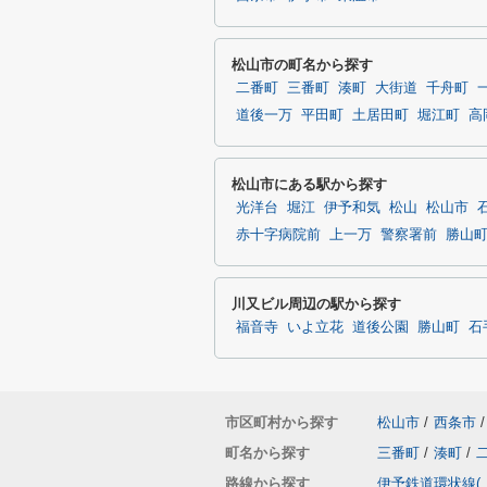
松山市の町名から探す
二番町
三番町
湊町
大街道
千舟町
道後一万
平田町
土居田町
堀江町
高
松山市にある駅から探す
光洋台
堀江
伊予和気
松山
松山市
赤十字病院前
上一万
警察署前
勝山
川又ビル周辺の駅から探す
福音寺
いよ立花
道後公園
勝山町
石
市区町村から探す
松山市
/
西条市
/
町名から探す
三番町
/
湊町
/
路線から探す
伊予鉄道環状線(