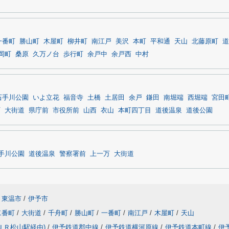
一番町
勝山町
木屋町
柳井町
南江戸
美沢
本町
平和通
天山
北藤原町
道
岡町
桑原
久万ノ台
歩行町
余戸中
余戸西
中村
石手川公園
いよ立花
福音寺
土橋
土居田
余戸
鎌田
南堀端
西堀端
宮田
町
大街道
県庁前
市役所前
山西
衣山
本町四丁目
道後温泉
道後公園
手川公園
道後温泉
警察署前
上一万
大街道
東温市
/
伊予市
二番町
/
大街道
/
千舟町
/
勝山町
/
一番町
/
南江戸
/
木屋町
/
天山
ＪＲ松山駅経由)
/
伊予鉄道郡中線
/
伊予鉄道横河原線
/
伊予鉄道本町線
/
伊