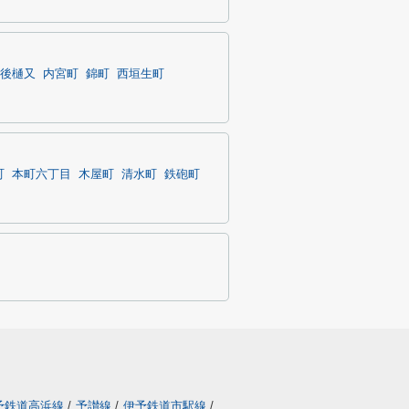
後樋又
内宮町
錦町
西垣生町
町
本町六丁目
木屋町
清水町
鉄砲町
予鉄道高浜線
/
予讃線
/
伊予鉄道市駅線
/