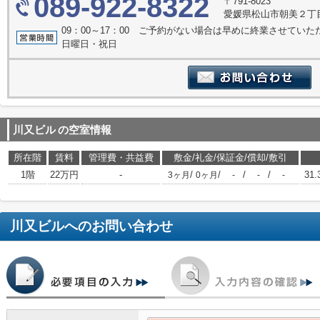
089-922-8322
〒791-8023
愛媛県松山市朝美２丁目
09：00～17：00 ご予約がない場合は早めに終業させてい
日曜日・祝日
川又ビル
の空室情報
所在階
賃料
管理費・共益費
敷金/礼金/保証金/償却/敷引
1階
22万円
-
/
/
/
/
31.
3ヶ月
0ヶ月
-
-
-
川又ビル
へのお問い合わせ