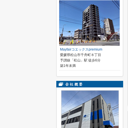
Mayfairコエックスpremium
愛媛県松山市千舟町８丁目
予讃線「松山」駅 徒歩6分
築1年未満