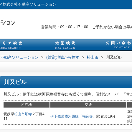
／株式会社不動産ソリューション
営業時間：09：00～17：00 ご予約がない場合
社不動産ソリューション
>
(賃貸)地域から探す
>
松山市
>
川又ビル
川又ビル
川又ビル：伊予鉄道横河原線福音寺にも近くて便利。便利なスーパー「サニーT
所在地
交通
築
愛媛県
松山市
畑寺
２丁目4-
伊予鉄道横河原線
「
福音寺
」駅 徒歩19分
2
11
鉄