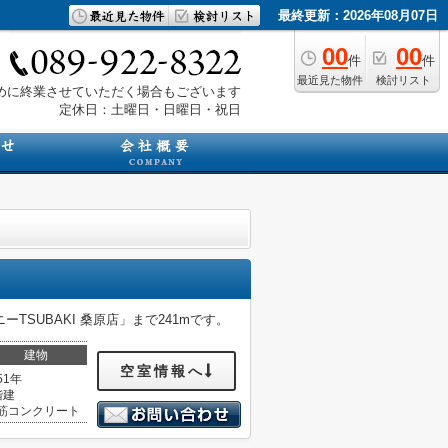
最終更新：2026年08月07日
00
00
件
件
最近見た物件
検討リスト
は早めに終業させていただく場合もございます
定休日：土曜日・日曜日・祝日
SUBAKI 桑原店」まで241mです。
建物
空室情報へ
51年
階建
筋コンクリート