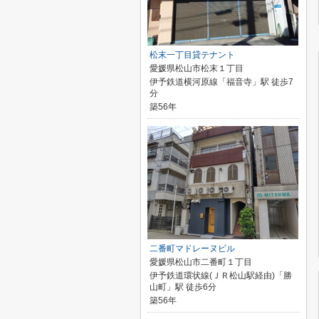
松末一丁目貸テナント
愛媛県松山市松末１丁目
伊予鉄道横河原線「福音寺」駅 徒歩7
分
築56年
二番町マドレーヌビル
愛媛県松山市二番町１丁目
伊予鉄道環状線(ＪＲ松山駅経由)「勝
山町」駅 徒歩6分
築56年