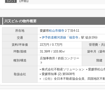
【外観】
コメント
川又ビル
の物件概要
所在地
愛媛県
松山市
畑寺
２丁目4-11
伊予鉄道横河原線
「
福音寺
」駅 徒歩19分
交通
賃料/坪単価
22万円 / 0.7万円
管理費・共
坪数/面積
31.39坪 / 103.80㎡
築年月（築
店舗事務所 / 鉄筋コンクリー
種別/構造
階建
ト
株式会社不動産ソリューション
愛媛県松山市
愛媛県知事 (2) 第5608号
取扱会社
（公社）全日本不動産協会会員、四国地区不