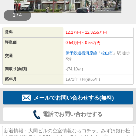
1 / 4
賃料
12.1万円～12.3255万円
坪単価
0.54万円～0.55万円
伊予鉄道横河原線
「
松山市
」駅 徒歩
交通
8分
間取り(面積)
-(74.10㎡)
築年月
1971年 7月(築55年)
メールでお問い合わせする(無料)
電話でお問い合わせする
新着情報：大同ビルの空室情報ならコチラ。みずほ銀行松