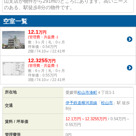
山支店が物件から291mのところにあります。高いニーズ
のある、駅徒歩8分の物件です。
空室一覧
12.1
万
円
(管理費・共益費 -)
敷：3ヶ月｜礼：0ヶ月
坪単価：
0.54
万円
2階 / 74.10㎡ / 22.41坪
12.3255
万
円
(管理費・共益費 -)
敷：6ヶ月｜礼：0ヶ月
坪単価：
0.55
万円
3階 / 74.10㎡ / 22.41坪
所在地
愛媛県
松山市
湊町
４丁目1-1
伊予鉄道横河原線
「
松山市
」駅 徒歩
交通
8分
12.1万円～12.3255万円
/ 0.54万円～
賃料 / 坪単価
0.55万円
管理費等
0円