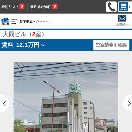
0
0
検討リスト
最近見た物件
お問合せ
大同ビル（
2
室）
賃料
12.1
万円～
空室情報を確認