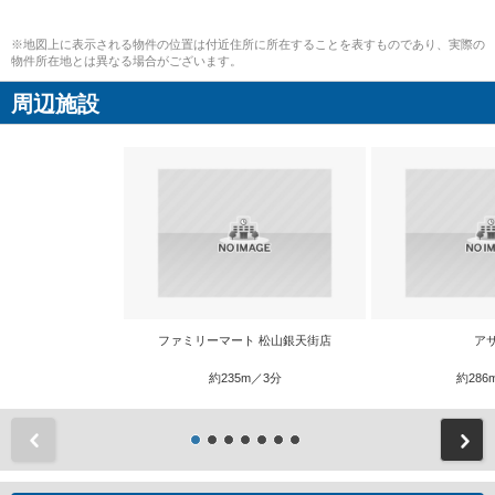
※地図上に表示される物件の位置は付近住所に所在することを表すものであり、実際の
物件所在地とは異なる場合がございます。
周辺施設
ファミリーマート 松山銀天街店
ア
約235m／3分
約286
前