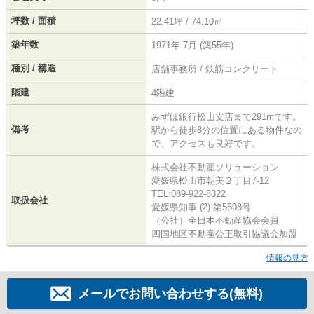
坪数 / 面積
22.41坪 / 74.10㎡
築年数
1971年 7月 (築55年)
種別 / 構造
店舗事務所 / 鉄筋コンクリート
階建
4階建
みずほ銀行松山支店まで291mです。
備考
駅から徒歩8分の位置にある物件なの
で、アクセスも良好です。
株式会社不動産ソリューション
愛媛県松山市朝美２丁目7-12
TEL:089-922-8322
取扱会社
愛媛県知事 (2) 第5608号
（公社）全日本不動産協会会員
四国地区不動産公正取引協議会加盟
情報の見方
メールでお問い合わせする(無料)