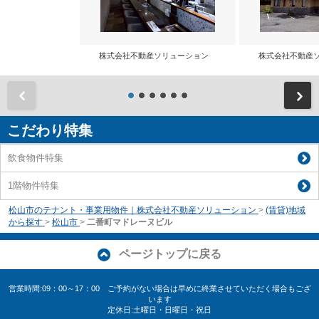
株式会社不動産ソリューション
株式会社不動産
前
こだわり特集
飲食物件特集
1階物件特集
松山市のテナント・事業用物件｜株式会社不動産ソリューション
>
(賃貸)地域
から探す
>
松山市
>
二番町マドレーヌビル
ページトップに戻る
営業時間:09：00～17：00 ご予約がない場合は早めに終業させていただく場合もござ
います
定休日:土曜日・日曜日・祝日