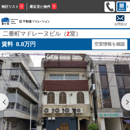
0
0
検討リスト
最近見た物件
お問合せ
二番町マドレーヌビル（
2
室）
賃料
8.8
万円
空室情報を確認