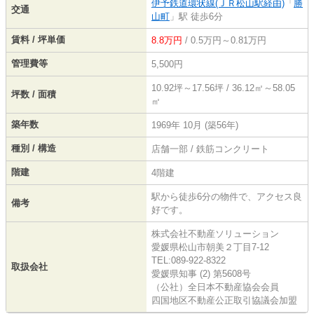
伊予鉄道環状線(ＪＲ松山駅経由)
「
勝
交通
山町
」駅 徒歩6分
賃料 / 坪単価
8.8万円
/ 0.5万円～0.81万円
管理費等
5,500円
10.92坪～17.56坪 / 36.12㎡～58.05
坪数 / 面積
㎡
築年数
1969年 10月 (築56年)
種別 / 構造
店舗一部 / 鉄筋コンクリート
階建
4階建
駅から徒歩6分の物件で、アクセス良
備考
好です。
株式会社不動産ソリューション
愛媛県松山市朝美２丁目7-12
TEL:089-922-8322
取扱会社
愛媛県知事 (2) 第5608号
（公社）全日本不動産協会会員
四国地区不動産公正取引協議会加盟