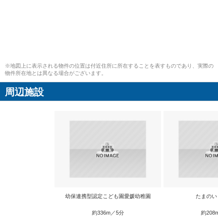
※地図上に表示される物件の位置は付近住所に所在することを表すものであり、実際の
物件所在地とは異なる場合がございます。
周辺施設
幼保連携型認定こども園愛媛幼稚園
たまのい
約336m／5分
約208