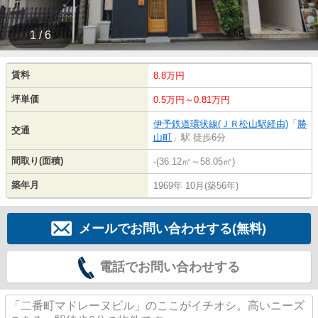
1 / 6
賃料
8.8万円
坪単価
0.5万円～0.81万円
伊予鉄道環状線(ＪＲ松山駅経由)
「
勝
交通
山町
」駅 徒歩6分
間取り(面積)
-(36.12㎡～58.05㎡)
築年月
1969年 10月(築56年)
メールでお問い合わせする(無料)
電話でお問い合わせする
「二番町マドレーヌビル」のここがイチオシ。高いニーズ