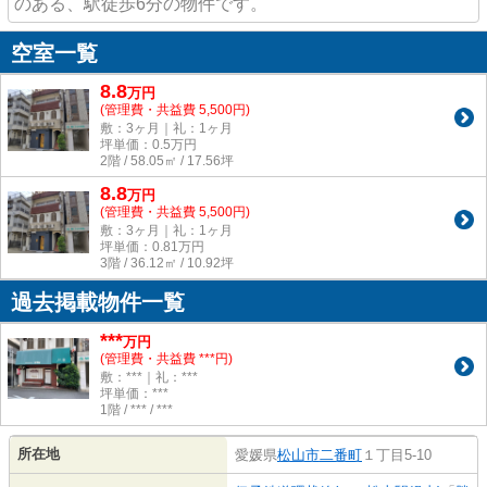
のある、駅徒歩6分の物件です。
空室一覧
8.8
万
円
(管理費・共益費 5,500円)
敷：3ヶ月｜礼：1ヶ月
坪単価：
0.5
万円
2階 / 58.05㎡ / 17.56坪
8.8
万
円
(管理費・共益費 5,500円)
敷：3ヶ月｜礼：1ヶ月
坪単価：
0.81
万円
3階 / 36.12㎡ / 10.92坪
過去掲載物件一覧
***
万円
(管理費・共益費 ***円)
敷：***｜礼：***
坪単価：***
1階 / *** / ***
所在地
愛媛県
松山市
二番町
１丁目5-10