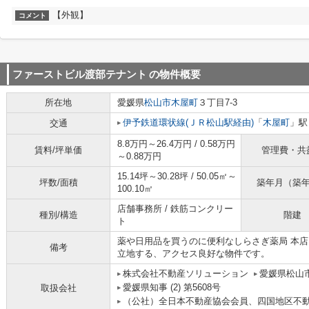
【外観】
コメント
ファーストビル渡部テナント
の物件概要
所在地
愛媛県
松山市
木屋町
３丁目7-3
伊予鉄道環状線(ＪＲ松山駅経由)
「
木屋町
」駅
交通
8.8万円～26.4万円 / 0.58万円
賃料/坪単価
管理費・共
～0.88万円
15.14坪～30.28坪 / 50.05㎡～
坪数/面積
築年月（築
100.10㎡
店舗事務所 / 鉄筋コンクリー
種別/構造
階建
ト
薬や日用品を買うのに便利なしらさぎ薬局 本店
備考
立地する、アクセス良好な物件です。
株式会社不動産ソリューション
愛媛県松山市
愛媛県知事 (2) 第5608号
取扱会社
（公社）全日本不動産協会会員、四国地区不