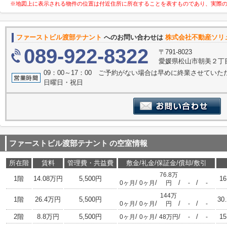
※地図上に表示される物件の位置は付近住所に所在することを表すものであり、実際
ファーストビル渡部テナント
へのお問い合わせは
株式会社不動産ソリ
089-922-8322
〒791-8023
愛媛県松山市朝美２丁目
09：00～17：00 ご予約がない場合は早めに終業させてい
日曜日・祝日
ファーストビル渡部テナント
の空室情報
所在階
賃料
管理費・共益費
敷金/礼金/保証金/償却/敷引
76.8万
1階
14.08万円
5,500円
16
/
/
/
/
0ヶ月
0ヶ月
円
-
-
144万
1階
26.4万円
5,500円
30
/
/
/
/
0ヶ月
0ヶ月
円
-
-
2階
8.8万円
5,500円
/
/
/
/
15
0ヶ月
0ヶ月
48万円
-
-