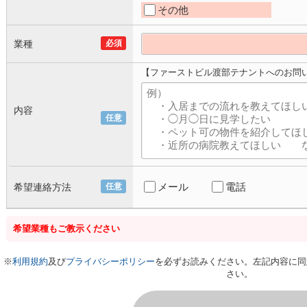
その他
業種
必須
【ファーストビル渡部テナントへのお問
内容
任意
メール
電話
希望連絡方法
任意
希望業種もご教示ください
※
利用規約
及び
プライバシーポリシー
を必ずお読みください。左記内容に同
さい。