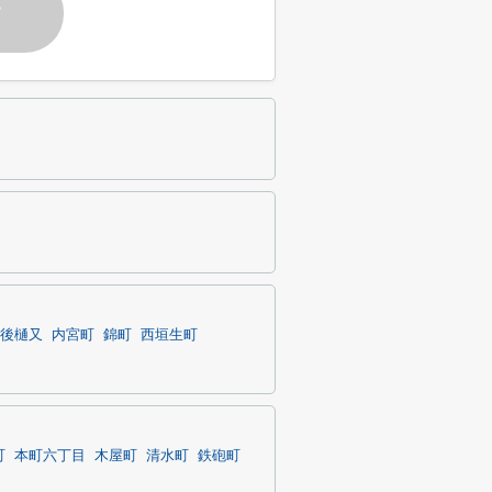
す
後樋又
内宮町
錦町
西垣生町
町
本町六丁目
木屋町
清水町
鉄砲町