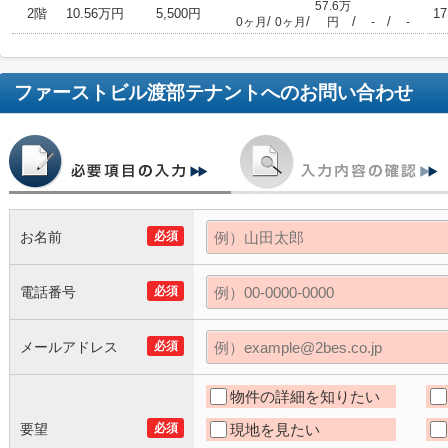
57.6万
2階
10.56万円
5,500円
17
/
/
/
/
0ヶ月
0ヶ月
円
-
-
ファーストビル渡部テナント
へのお問い合わせ
お名前
必須
電話番号
必須
メールアドレス
必須
物件の詳細を知りたい
要望
必須
現地を見たい