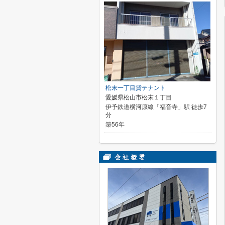
松末一丁目貸テナント
愛媛県松山市松末１丁目
伊予鉄道横河原線「福音寺」駅 徒歩7
分
築56年