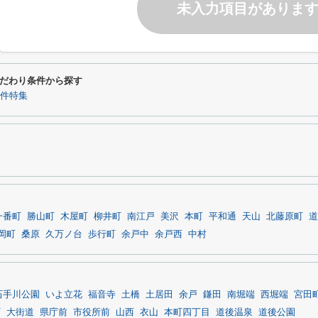
未入力項目がありま
だわり条件から探す
物件特集
一番町
勝山町
木屋町
柳井町
南江戸
美沢
本町
平和通
天山
北藤原町
道
岡町
桑原
久万ノ台
歩行町
余戸中
余戸西
中村
石手川公園
いよ立花
福音寺
土橋
土居田
余戸
鎌田
南堀端
西堀端
宮田
町
大街道
県庁前
市役所前
山西
衣山
本町四丁目
道後温泉
道後公園