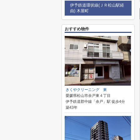
伊予鉄道環状線(ＪＲ松山駅経
由) 木屋町
おすすめ物件
きくやクリーニング 東
愛媛県松山市余戸東４丁目
伊予鉄道郡中線「余戸」駅 徒歩4分
築43年