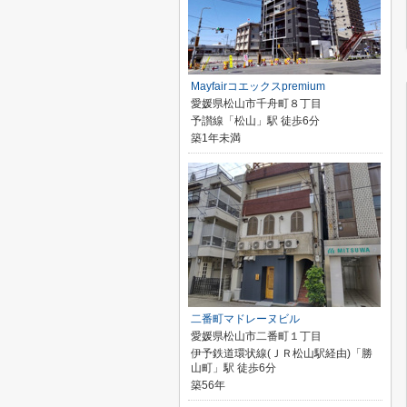
Mayfairコエックスpremium
愛媛県松山市千舟町８丁目
予讃線「松山」駅 徒歩6分
築1年未満
二番町マドレーヌビル
愛媛県松山市二番町１丁目
伊予鉄道環状線(ＪＲ松山駅経由)「勝
山町」駅 徒歩6分
築56年