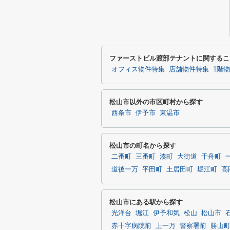
ファーストビル渡部テナントに関するこ
オフィス物件特集
店舗物件特集
1階
松山市以外の市区町村から探す
西条市
伊予市
東温市
松山市の町名から探す
二番町
三番町
湊町
大街道
千舟町
道後一万
平田町
土居田町
堀江町
高
松山市にある駅から探す
光洋台
堀江
伊予和気
松山
松山市
赤十字病院前
上一万
警察署前
勝山