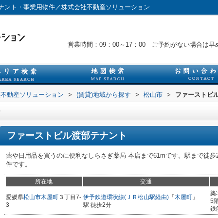
ナント・事業用物件／株式会社不動産ソリューション
営業時間：09：00～17：00 ご予約がない場合
社不動産ソリューション
>
(賃貸)地域から探す
>
松山市
>
ファーストビ
ト
ファーストビル渡部テナント
薬や日用品を買うのに便利なしらさぎ薬局 本店まで61mです。駅まで徒
件です。
所在地
交通
築
愛媛県
松山市
木屋町
３丁目7-
伊予鉄道環状線(ＪＲ松山駅経由)
「
木屋町
」
5
3
駅 徒歩2分
鉄