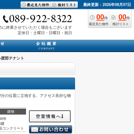
最終更新：2026年08月07日
00
00
件
件
最近見た物件
検討リスト
は早めに終業させていただく場合もございます
定休日：土曜日・日曜日・祝日
ル渡部テナント
歩2分の位置に立地する、アクセス良好な物
建物
空室情報へ
38年
階建
筋コンクリート