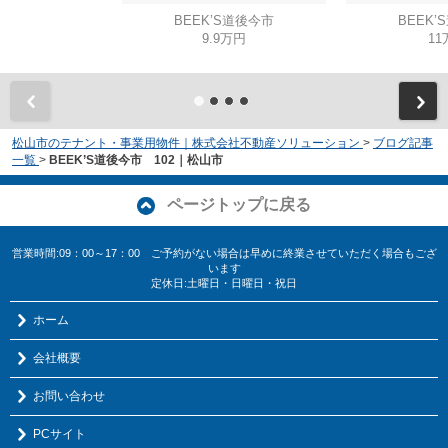
BEEK’S道後今市
BEEK’
9.9万円
11
松山市のテナント・事業用物件｜株式会社不動産ソリューション
>
ブログ記事
一覧
>
BEEK’S道後今市 102｜松山市
ページトップに戻る
営業時間:09：00～17：00 ご予約がない場合は早めに終業させていただく場合もござ
います
定休日:土曜日・日曜日・祝日
ホーム
会社概要
お問い合わせ
PCサイト