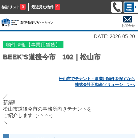
0
0
検討リスト
最近見た物件
お問合せ
DATE: 2026-05-20
物件情報【事業用賃貸】
BEEK’S道後今市 102｜松山市
松山市でテナント・事業用物件を探すなら
株式会社不動産ソリューションへ
／
新築‼
松山市道後今市の事務所向きテナントを
ご紹介します（‐＾＾‐）
＼