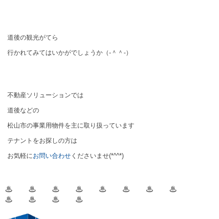
道後の観光がてら
行かれてみてはいかがでしょうか（‐＾＾‐）
不動産ソリューションでは
道後などの
松山市の事業用物件を主に取り扱っています
テナントをお探しの方は
お気軽に
お問い合わせ
くださいませ(*^^*)
♨
♨
♨
♨
♨
♨
♨
♨
♨
♨
♨
♨