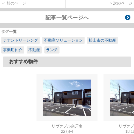
＜ 前のページ
＞次のページ
記事一覧ページへ
タグ一覧
テナントリーシング
不動産ソリューション
松山市の不動産
事業用仲介
不動産
ランチ
おすすめ物件
リヴァブル余戸南
リヴァブ
22万円
18.