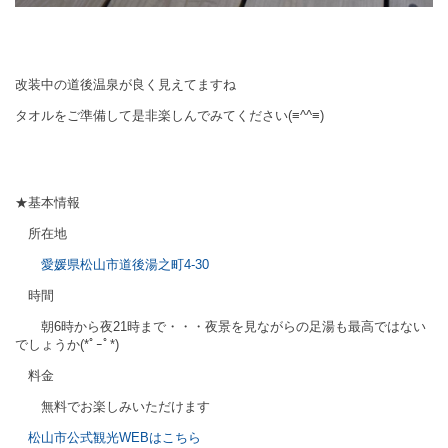
改装中の道後温泉が良く見えてますね
タオルをご準備して是非楽しんでみてください(≡^^≡)
★基本情報
所在地
愛媛県松山市道後湯之町
4-30
時間
朝
6
時から夜
21
時まで・・・夜景を見ながらの足湯も最高ではない
でしょうか(*ﾟｰﾟ*)
料金
無料でお楽しみいただけます
松山市公式観光WEB
はこちら