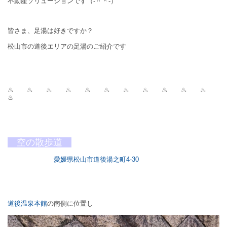
不動産ソリューションです（‐＾＾‐）
皆さま、足湯は好きですか？
松山市の道後エリアの足湯のご紹介です
♨
♨
♨
♨
♨
♨
♨
♨
♨
♨
♨
♨
空の散歩道
愛媛県松山市道後湯之町4-30
道後温泉本館
の南側に位置し