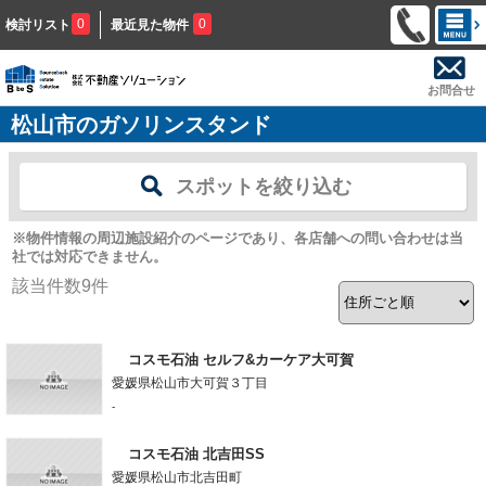
0
0
検討リスト
最近見た物件
お問合せ
松山市のガソリンスタンド
スポットを絞り込む
※物件情報の周辺施設紹介のページであり、各店舗への問い合わせは当
社では対応できません。
該当件数
9
件
コスモ石油 セルフ&カーケア大可賀
愛媛県松山市大可賀３丁目
-
コスモ石油 北吉田SS
愛媛県松山市北吉田町