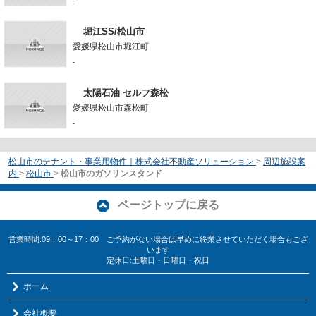
-
堀江SS/松山市
愛媛県松山市堀江町
-
太陽石油 セルフ森松
愛媛県松山市森松町
-
松山市のテナント・事業用物件｜株式会社不動産ソリューション
>
周辺施設案
内
>
松山市
>
松山市のガソリンスタンド
ページトップに戻る
営業時間:09：00～17：00 ご予約がない場合は早めに終業させていただく場合もござ
います
定休日:土曜日・日曜日・祝日
ホーム
会社概要