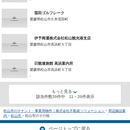
-
窪田ゴルフレーク
愛媛県松山市久米窪田町
-
伊予商運株式会社松山観光港支店
愛媛県松山市高浜町５丁目
-
日観連旅館 高浜案内所
愛媛県松山市高浜町５丁目
-
もっと見る
該当件数39件中
11
－
20
件表示
松山市のテナント・事業用物件｜株式会社不動産ソリューション
>
周辺施設案
内
>
松山市
>
松山市のその他
ページトップに戻る