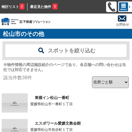
0
0
検討リスト
最近見た物件
お問合せ
松山市のその他
スポットを絞り込む
※物件情報の周辺施設紹介のページであり、各店舗への問い合わせは当
社では対応できません。
該当件数
39
件
東横イン松山一番町
愛媛県松山市一番町１丁目
-
エスポワール愛媛文教会館
愛媛県松山市祝谷町１丁目